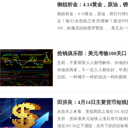
御姐析金：4.14黄金，原油，
御姐析金：4.14黄金，原油，镑日行
证！银行业危机已有所缓解？疲软PPI
101，欧佩克拉响需求警报...... 美元兑
抢钱俱乐部：美元考验100关
交易，不要期望人人都理解你。你做的
你做的再多，不一定人人都说好，毕竟
过程。一样嘴不一样的说法一样的眼睛
一样的想法。人...
田洪良：4月14日主要货币
从技术上来看，美指周四上涨在101.60之
支持，意味着美元短线上涨后有可能保
涨在101.50之下遇阻，后市下跌的目标将会指向