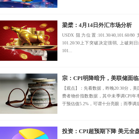
梁檗：4月14日外汇市场分析
USDX 阻力位置:101.30/40,101.60/80 支
101.20/30上下突破决定强弱, 上
101...
宗：CPI明降暗升，美联储面
【观点】：先看数据，昨晚20:30分，
费者物价指数数据，其中未季调CPI年率录
于预估值5.2%，可谓十分亮眼；而季调后C
投资：CPI超预期下降 美元全