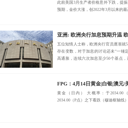
此前美国3月生产者价格意外下跌，提
预期，金价大涨，创2022年3月以来的最高价 M
亚洲: 欧洲央行加息预期升温 
五位知情人士称，欧洲央行官员逐渐就5
存在变数，对于加息的讨论还未“一锤
高通胀，连续六次加息至少50个基点
但知情...
FPG：4月14日黄金|白银|澳元
黄金（日内） 大概率：于2034.0
2034.00（P点）之下看跌（穆迪枢轴线） .