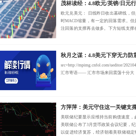
茂林读经：4.8欧元/英镑/日元
欧元兑美元： 日线昨日收出墓碑线，
时MACD缩量，有一定的回落需求。
注回落的支撑再去做多。下方短线支撑在
1...
秋月之谋：4.8美元下穿无力
src=http://mpimg.cnfol.com/ueditor/20
汇市寄语—— 汇市市场来回震荡十分大，
方萍萍：美元守住这一关键支
美联储纪要显示应维持当前购债速度，
美联储公布了3月货币政策会议纪要，
以促进经济复苏，经济朝着美联储稳定