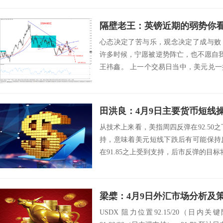
隔壁老王：英镑近期的弱势你
心态决定了苦与乐，观念决定了成与败
许多时候，宁愿被逆势阵亡，也不愿自我
王祎鑫。 上一个交易日当中，美元兑
来自美债...
田洪良：4月9日主要货币短
从技术上来看，美指周四反弹在92.50之
持，意味着美元短线下跌后有可能保持
在91.85之上受到支持，后市反弹的目标将会指
梁檗：4月9日外汇市场分析及
USDX 阻力位置92.15/20（日内关键