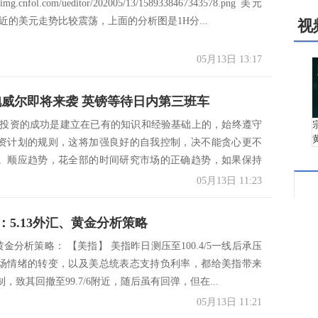
mpimg.cnfol.com/ueditor/202005/13/1589338467343578.png 美元
近的美元走势比较震荡，上面的分析图是1H分...
视
05月13日 13:17
鲍威尔即将来袭 英镑等待日内第三班车
 投资的成功是建立在已有的知识和经验基础上的，始终遵守
资计划的规则，这将加强良好的自我控制，决不能贪心更不
。顺应趋势，花全部的时间研究市场的正确趋势，如果保持
..
05月13日 11:23
：5.13外汇、黄金分析策略
、黄金分析策略： 【美指】 美指昨日测压至100.4/5一线后承压
场情绪的转变，以及美总统表态支持负利率，都给美指带来
，致其回撤至99.7/6附近，随后虽有回弹，但在...
05月13日 11:21