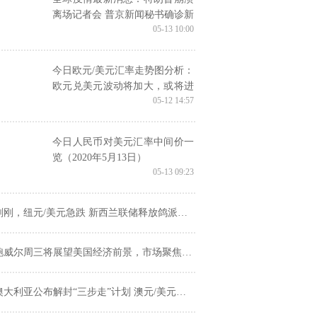
离场记者会 普京新闻秘书确诊新
05-13 10:00
冠肺炎 今日外汇市场重点关注
今日欧元/美元汇率走势图分析：
欧元兑美元波动将加大，或将进
05-12 14:57
一步下跌
今日人民币对美元汇率中间价一
览（2020年5月13日）
05-13 09:23
刚，纽元/美元急跌 新西兰联储释放鸽派言论，或为纽元注入上涨动力？
鲍威尔周三将展望美国经济前景，市场聚焦负利率政策
大利亚公布解封“三步走”计划 澳元/美元刺破短期下降楔形，有望进一步上涨进一步上涨