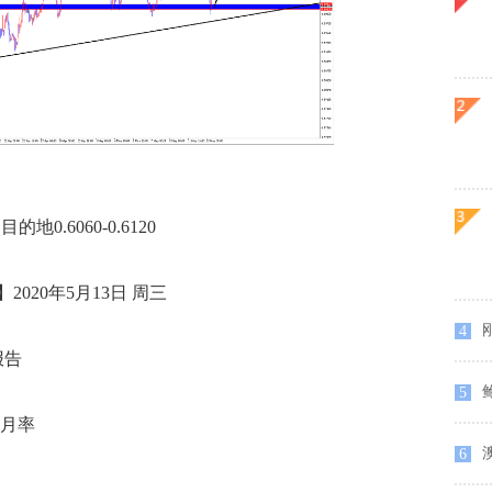
0.6060-0.6120
20年5月13日 周三
刚
4
报告
5
出月率
澳
6