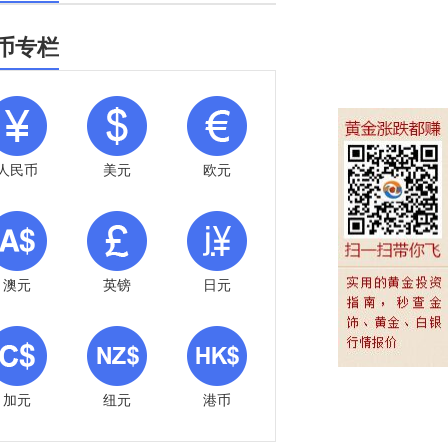
币专栏
人民币
美元
欧元
澳元
英镑
日元
加元
纽元
港币