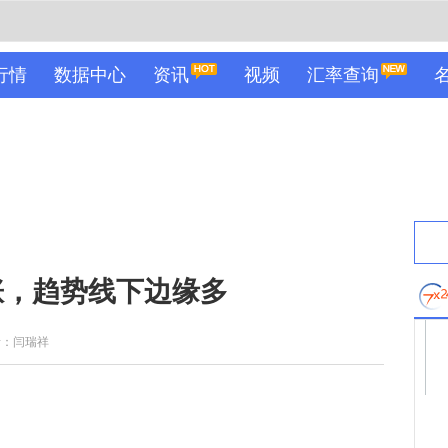
行情
数据中心
资讯
视频
汇率查询
涨，趋势线下边缘多
者：闫瑞祥