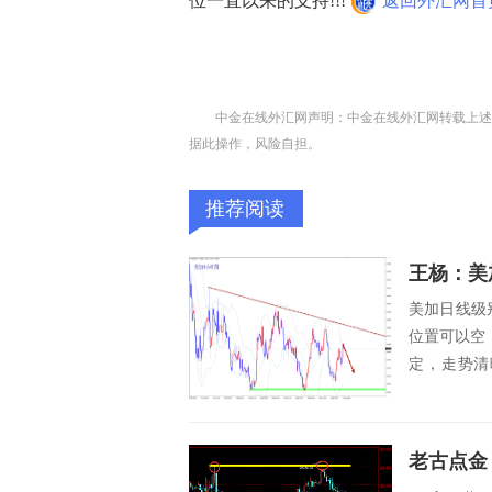
位一直以来的支持!!!
返回外汇网首
中金在线外汇网声明：中金在线外汇网转载上述
据此操作，风险自担。
推荐阅读
王杨：美
美加日线级
位置可以空
定，走势清
段...
老古点金