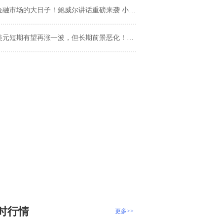
融市场的大日子！鲍威尔讲话重磅来袭 小心美元遭猛烈抛售 黄金多头酝酿爆发
美元短期有望再涨一波，但长期前景恶化！机构揭秘背后玄机
时行情
更多>>