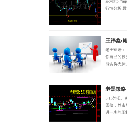
src=http://
行情分析 最
王祎鑫:
老王寄语：
你自己的投
能贪得无厌
一致，利润就.
老黑策略
5.13外汇
回修，然市
进一步的压制