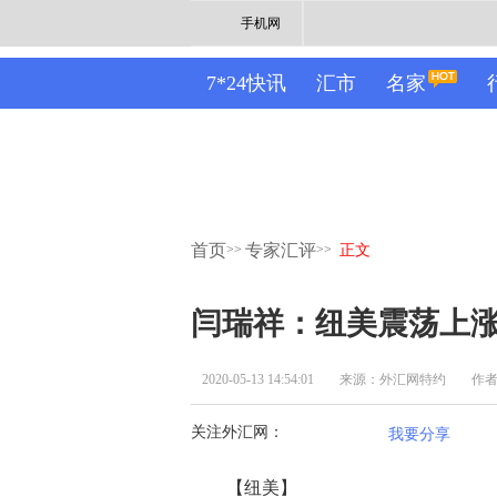
手机网
7*24快讯
汇市
名家
首页
专家汇评
>>
>>
正文
闫瑞祥：纽美震荡上
2020-05-13 14:54:01
来源：外汇网特约
作
关注外汇网：
我要分享
【纽美】