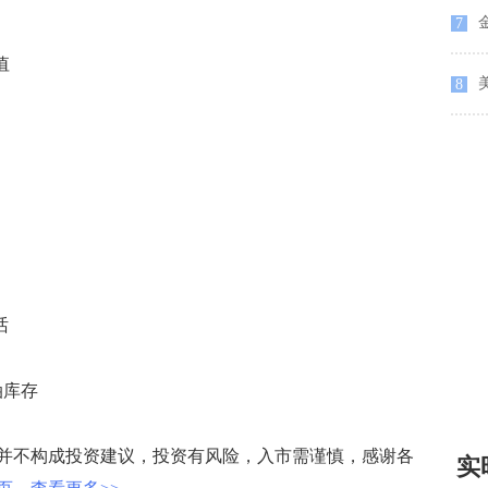
金
7
值
8
话
油库存
不构成投资建议，投资有风险，入市需谨慎，感谢各
实