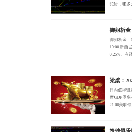
犯错，犯多
么，在交易中
御姐析金
御姐析金：
10:00
0.25%。
梁檗：20
日内值得留意
度GDP季率
21:00美
抢钱俱乐