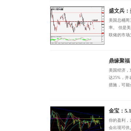
盛文兵：
美国总桶周
率。 但是
联储的市场
选项，美联..
美国经济，
达25%，
措施，可能
的风险也在..
金宝：5
你的盈利，
会出现可供