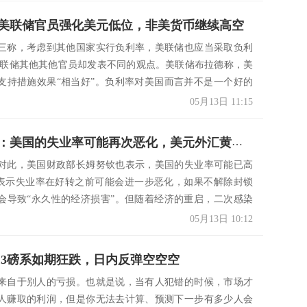
美联储官员强化美元低位，非美货币继续高空
三称，考虑到其他国家实行负利率，美联储也应当采取负利
美联储其他其他官员却发表不同的观点。美联储布拉德称，美
支持措施效果“相当好”。负利率对美国而言并不是一个好的
.
05月13日 11:15
鼎缘聚福：美国的失业率可能再次恶化，美元外汇黄金今日行情解析
对此，美国财政部长姆努钦也表示，美国的失业率可能已高
并表示失业率在好转之前可能会进一步恶化，如果不解除封锁
会导致“永久性的经济损害”。但随着经济的重启，二次感染
.
05月13日 10:12
.13磅系如期狂跌，日内反弹空空空
来自于别人的亏损。也就是说，当有人犯错的时候，市场才
人赚取的利润，但是你无法去计算、预测下一步有多少人会