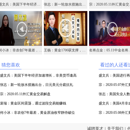
盛文兵：美国下半年经济加速增长，非美货币逢高参与空头
张志：新一轮放水措施出台，日元美元分庭抗礼
宗：202
何小冰：非农创7年最差，黄金原油收窄静待破位
王杨：黄金1700获支撑，早盘先多看1720！
名将点金：05.11中金名
猜您喜欢
看过的人还看
盛文兵：美国下半年经济加速增长，非美货币逢高
盛文兵：美国进行再
参与空头
张志：新一轮放水措施出台，日元美元分庭抗礼
宗：2020.05.07
宗：2020.05.11外汇黄金交易解盘
张志：美国失业人数
裴瑞：黄金区间震荡，通过波段交易能赚钱
盛文兵：美国4月非
何小冰：非农创7年最差，黄金原油收窄静待破位
空
宗：2020.05.08
诚聘英才
|
关于我们
|