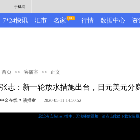
手机网
7*24快讯
汇市
名家
行情
数据中心
资
首页
>>
演播室
>>
正文
张志：新一轮放水措施出台，日元美元分
•
中金在线
演播室
2020-05-11 14:50:52
您没有安装flash插件，无法播放视频，
请点击此处下载安装最新的