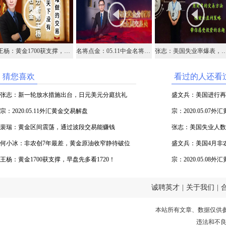
王杨：黄金1700获支撑，早盘先多看1720！
名将点金：05.11中金名将在线视频直播黄金外汇原油
张志：美国失业率爆表，非农
猜您喜欢
看过的人还看
张志：新一轮放水措施出台，日元美元分庭抗礼
盛文兵：美国进行再
宗：2020.05.11外汇黄金交易解盘
宗：2020.05.07
裴瑞：黄金区间震荡，通过波段交易能赚钱
张志：美国失业人数
何小冰：非农创7年最差，黄金原油收窄静待破位
盛文兵：美国4月非
王杨：黄金1700获支撑，早盘先多看1720！
空
宗：2020.05.08
诚聘英才
|
关于我们
|
本站所有文章、数据仅供
违法和不