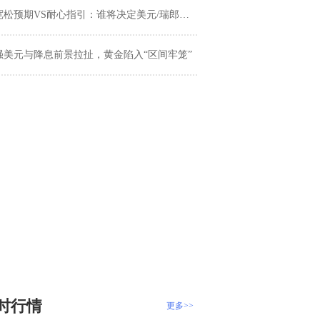
宽松预期VS耐心指引：谁将决定美元/瑞郎下一跳？
强美元与降息前景拉扯，黄金陷入“区间牢笼”
时行情
更多>>