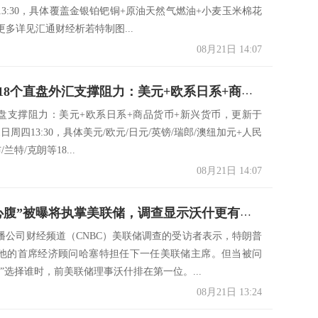
13:30，具体覆盖金银铂钯铜+原油天然气燃油+小麦玉米棉花
更多详见汇通财经析若特制图...
08月21日 14:07
一张图看18个直盘外汇支撑阻力：美元+欧系日系+商品货币+新兴货币(2025年8月21日)
盘支撑阻力：美元+欧系日系+商品货币+新兴货币，更新于
21日周四13:30，具体美元/欧元/日元/英镑/瑞郎/澳纽加元+人民
/兰特/克朗等18...
08月21日 14:07
特朗普“心腹”被曝将执掌美联储，调查显示沃什更有资格
播公司财经频道（CNBC）美联储调查的受访者表示，特朗普
他的首席经济顾问哈塞特担任下一任美联储主席。但当被问
”选择谁时，前美联储理事沃什排在第一位。...
08月21日 13:24