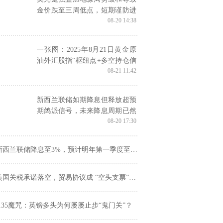
金价跌至三周低点，短期谨防进
08-20 14:38
一步向下破位
一张图：2025年8月21日黄金原
油外汇股指“枢纽点+多空持仓信
08-21 11:42
号”一览
新西兰联储如期降息但释放超预
期鸽派信号，未来降息周期已然
08-20 17:30
开启
新西兰联储降息至3%，预计明年第一季度至2.5%触底
国关税承诺落空，贸易协议成 “空头支票”，美国贸易困局拖累美元?
1.35魔咒：英镑多头为何屡屡止步“鬼门关”？