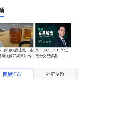
频
INE原油收盘上涨，市
宗：2021.04.13外汇
场担忧俄罗斯原油出
黄金交易解盘
口受阻
外汇专题
图解汇市
盛文兵：通胀预期再
栾雪：4月13日黄金外
度升温 且看美联储如
汇上证解盘
何应对