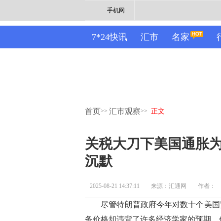
手机网
7*24快讯
汇市
名家
首页
汇市观察
>>
>>
正文
关税大刀下美国通胀
沉默
2025-08-21 14:37:11
来源：汇通网
作者：
尽管特朗普政府今年对数十个美国贸
务价格却违背了许多经济学家的预期，