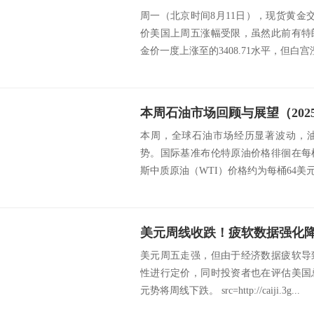
周一（北京时间8月11日），现货黄金交投
价美国上周五涨幅受限，虽然此前有特
金价一度上涨至的3408.71水平，但白宫
本周石油市场回顾与展望（2025
本周，全球石油市场经历显著波动，
势。国际基准布伦特原油价格徘徊在每
斯中质原油（WTI）价格约为每桶64美元。 sr
美元周五走强，但由于经济数据疲软导
性进行定价，同时投资者也在评估美国
元势将周线下跌。 src=http://caiji.3g...