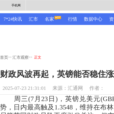
手机网
7*24快讯
汇市
名家
行情
数据中心
资
首页
汇市观察
>>
>>
正文
财政风波再起，英镑能否稳住涨
2025-07-23 21:31:01
来源：汇通网
作者：
周三(7月23日)，英镑兑美元(GBP
势，日内最高触及1.3548，维持在布