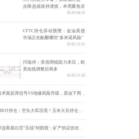
步降息或保持谨慎，本周聚焦非
03-03 08:33
农数据，油价波动受美乌白宫争
执影响
CFTC持仓异动预警：金油美债
市场正在酝酿哪些“多米诺风险”
03-02 21:31
闫瑞祥：美指周线阻力承压，欧
美短线调整后再多
03-03 11:26
技术面反弹信号VS地缘风险升级，原油下周紧盯三大变盘催化剂
BOT持仓：空头大军压境！玉米大豆持仓巨变背后，谷物市场情绪已转向全面看空？
连斯基白宫“舌战”特朗普：矿产协议告吹，乌克兰危机再添变数