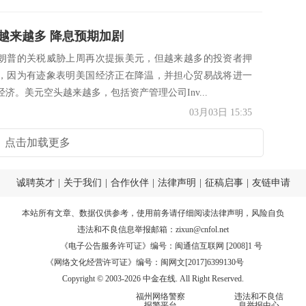
越来越多 降息预期加剧
朗普的关税威胁上周再次提振美元，但越来越多的投资者押
，因为有迹象表明美国经济正在降温，并担心贸易战将进一
济。美元空头越来越多，包括资产管理公司Inv...
03月03日 15:35
点击加载更多
诚聘英才
|
关于我们
|
合作伙伴
|
法律声明
|
征稿启事
|
友链申请
本站所有文章、数据仅供参考，使用前务请仔细阅读
法律声明
，风险自负
违法和不良信息举报邮箱：
zixun@cnfol.net
《电子公告服务许可证》编号：闽通信互联网 [2008]1 号
《网络文化经营许可证》编号：闽网文[2017]6399130号
Copyright © 2003-2026 中金在线. All Right Reserved.
福州网络警察
违法和不良信
报警平台
息举报中心