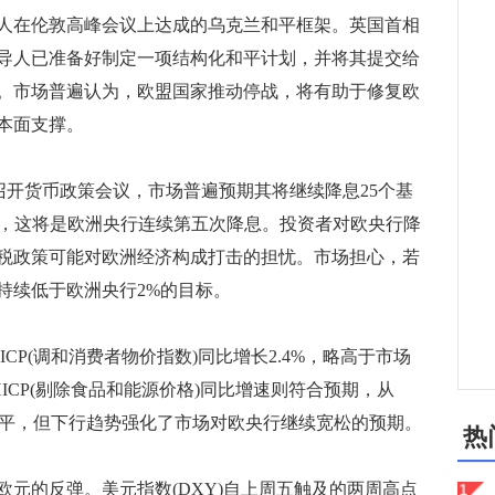
人在伦敦高峰会议上达成的乌克兰和平框架。英国首相
导人已准备好制定一项结构化和平计划，并将其提交给
。市场普遍认为，欧盟国家推动停战，将有助于修复欧
本面支撑。
召开货币政策会议，市场普遍预期其将继续降息25个基
真，这将是欧洲央行连续第五次降息。投资者对欧央行降
税政策可能对欧洲经济构成打击的担忧。市场担心，若
持续低于欧洲央行2%的目标。
P(调和消费者物价指数)同比增长2.4%，略高于市场
心HICP(剔除食品和能源价格)同比增速则符合预期，从
目标水平，但下行趋势强化了市场对欧央行继续宽松的预期。
热
的反弹。美元指数(DXY)自上周五触及的两周高点