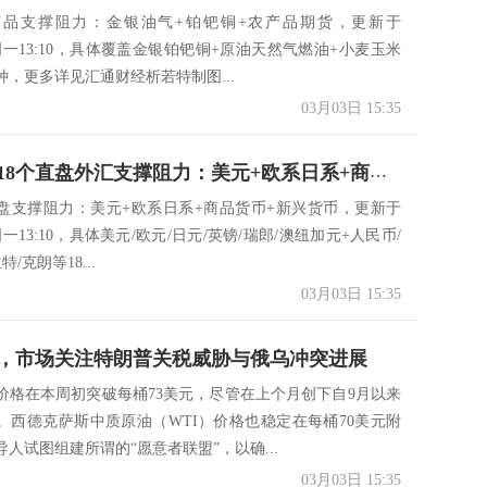
商品支撑阻力：金银油气+铂钯铜+农产品期货，更新于
3/03周一13:10，具体覆盖金银铂钯铜+原油天然气燃油+小麦玉米
种，更多详见汇通财经析若特制图...
03月03日 15:35
一张图看18个直盘外汇支撑阻力：美元+欧系日系+商品货币+新兴货币(2025/03/03)
盘支撑阻力：美元+欧系日系+商品货币+新兴货币，更新于
/03周一13:10，具体美元/欧元/日元/英镑/瑞郎/澳纽加元+人民币/
特/克朗等18...
03月03日 15:35
，市场关注特朗普关税威胁与俄乌冲突进展
价格在本周初突破每桶73美元，尽管在上个月创下自9月以来
。西德克萨斯中质原油（WTI）价格也稳定在每桶70美元附
人试图组建所谓的“愿意者联盟”，以确...
03月03日 15:35