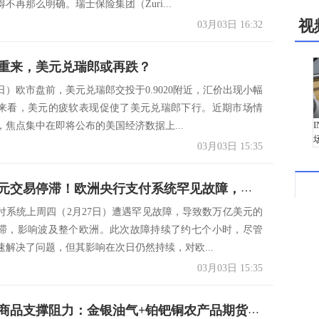
不再那么明确。瑞士保险集团（Zuri...
视
03月03日 16:32
重来，美元兑瑞郎或再跌？
日）欧市盘前，美元兑瑞郎交投于0.9020附近，汇价出现小幅
来看，美元的疲软表现促使了美元兑瑞郎下行。近期市场情
，焦点集中在即将公布的美国经济数据上...
03月03日 15:35
数万亿美元交易停滞！欧洲央行支付系统罕见故障，影响波及整个欧洲
付系统上周四（2月27日）遭遇罕见故障，导致数万亿美元的
滞，影响波及整个欧洲。此次故障持续了约七个小时，尽管
速解决了问题，但其影响在次日仍然持续，对欧...
03月03日 15:35
一张图看商品支撑阻力：金银油气+铂钯铜农产品期货(2025/03/03)