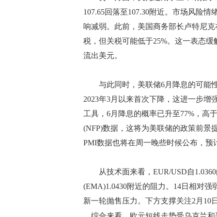
107.65回落至107.30附近。市场
响减弱。此前，美国商务部长卢特尼克
税，但关税可能低于25%。这一表态
流出美元。
与此同时，美联储6月降息的可能性正
2023年3月以来首次下降，这进一步增强
工具，6月降息的概率已升至77%，高
(NFP)数据，这将为美联储的政策前景
PMI数据也将在周一晚些时候公布，预
从技术面来看，EUR/USD自1.03
(EMA)1.0430附近的阻力。14日相对
新一轮抛售压力。下方支撑关注2月10日低点
综合来看，欧元短线走势受乌克兰和