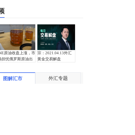
频
INE原油收盘上涨，市
宗：2021.04.13外汇
场担忧俄罗斯原油出
黄金交易解盘
口受阻
外汇专题
图解汇市
盛文兵：通胀预期再
栾雪：4月13日黄金外
度升温 且看美联储如
汇上证解盘
何应对