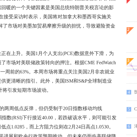
风险情绪回暖的一个关键因素是美国总统特朗普关税言论的影
在接受采访时表示，美国将对加拿大和墨西哥实施关
缓解了市场对美墨加贸易摩擦升级的担忧，导致避险资金
在上升。美国1月个人支出(PCE)数据意外下滑，为
了市场对美联储政策转向的押注。根据CME FedWatch
于一周前的63%。本周市场将重点关注美国2月非农就业
提供更清晰的指引。此外，美国ISM和S&P全球制造业
计将引发短期市场波动。
4
60的两周低点反弹，但仍受制于20日指数移动均线
C
5
强弱指数(RSI)下行接近40.00，若跌破该水平，则可能引发
泽
1.0285，而上方阻力位则在2月24日高点1.0530。
6
平进展和欧央行政策预期推动，但未来仍面临美联储降