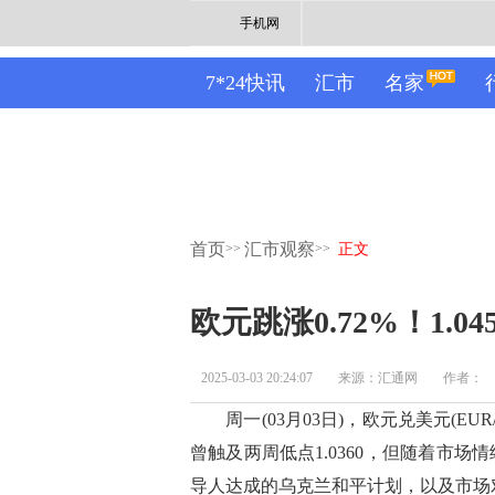
手机网
7*24快讯
汇市
名家
首页
汇市观察
>>
>>
正文
欧元跳涨0.72%！1.
2025-03-03 20:24:07
来源：汇通网
作者：
周一(03月03日)，欧元兑美元(EUR/
曾触及两周低点1.0360，但随着市
导人达成的乌克兰和平计划，以及市场对