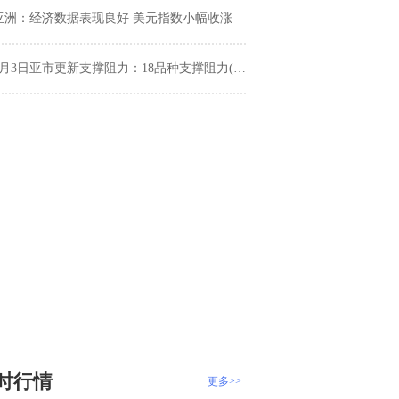
亚洲：经济数据表现良好 美元指数小幅收涨
月3日亚市更新支撑阻力：18品种支撑阻力(金银铂钯原油天然气铜及十大货币对)
时行情
更多>>