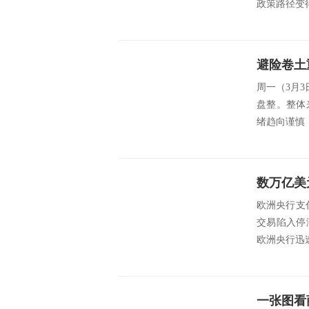
政策路径变得
避险卷土
周一（3月3
盘整。整体
绪趋向谨慎
欧洲央行支
交易陷入停
欧洲央行迅