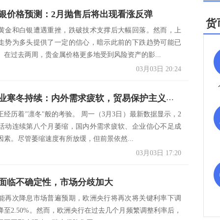
银价格预测：2月抛售后将出现看涨反弹
货
黄金和白银遭遇重挫，跌破技术支撑后大幅回落。然而，上
走势为多头提供了一定的信心，暗示此前的下跌趋势可能已
。在过去两周，贵金属价格更多地受到风险资产的影...
03月03日 20:24
日本制造业寒冬持续：内外需求疲软，贸易保护主义阴影笼罩
正经历着"凛冬"般的考验。 周一（3月3日）最新数据显示，2
活动连续第八个月萎缩，国内外需求疲软、企业信心不足成
因素。尽管萎缩速度有所放缓，但前景依然...
03月03日 17:20
面临不确定性，市场分歧加大
能再次降息市场普遍预期，欧洲央行将再次将关键利率下调
，降至2.50%。然而，欧洲央行在过去几个月频繁调整利率后，