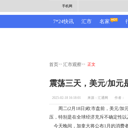
手机网
7*24快讯
汇市
名家
首页
汇市观察
>>
>>
正文
震荡三天，美元/加元
2025-02-18 16:18:01
来源：汇通网
作者：
周二(2月18日)欧市盘前，美元/加元
压，特别是在全球经济充斥不确定性以
今天晚间，加拿大将公布1月的消费者物