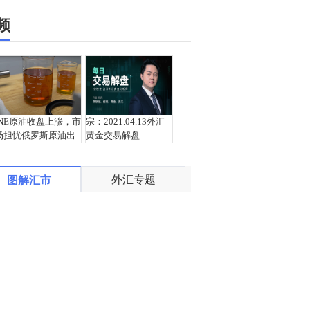
频
INE原油收盘上涨，市
宗：2021.04.13外汇
场担忧俄罗斯原油出
黄金交易解盘
口受阻
外汇专题
图解汇市
盛文兵：通胀预期再
栾雪：4月13日黄金外
度升温 且看美联储如
汇上证解盘
何应对