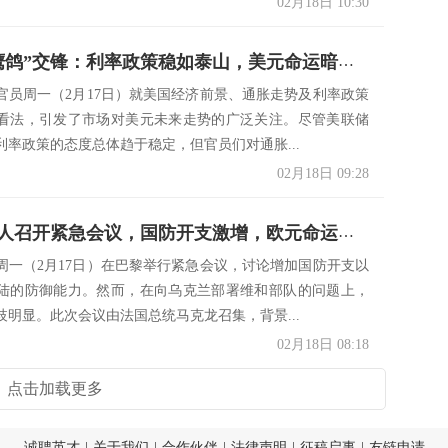
02月18日 10:30
美联储“鹰鸽”交锋：利率政策稳如泰山，美元命运暗藏玄机！
官员周一（2月17日）就美国经济前景、通胀走势及利率政策
看法，引发了市场对美元未来走势的广泛关注。尽管美联储
利率政策的态度总体趋于稳定，但官员们对通胀...
02月18日 09:28
欧洲领导人召开紧急会议，国防开支激增，欧元命运悬而未决！
周一（2月17日）在巴黎举行紧急会议，讨论增加国防开支以
陆的防御能力。然而，在向乌克兰部署维和部队的问题上，
歧明显。此次会议由法国总统马克龙召集，背景...
02月18日 08:18
点击加载更多
诚聘英才
|
关于我们
|
合作伙伴
|
法律声明
|
征稿启事
|
友链申请