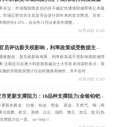
率决议：市场预期降息但仍存不确定性澳洲联储即将公布最
，市场正密切关注其是否会进行四年来的首次降息。目前，
维持在4.35%，自去年11月以来未作调整。...
02月18日 12:45
美国联储官员评估新关税影响，利率政策或受数据主导调整
通胀数据，新关税影响有限，利率政策或不受影响美联储理
弗·沃勒近日在澳大利亚新南威尔士大学发表演讲时表示，美
实施的关税政策预计仅会轻微推高物价，并不会对...
02月18日 12:43
2月18日亚市更新支撑阻力：18品种支撑阻力(金银铂钯原油天然气铜及十大货币对)
亚市更新的黄金、白银、铂金、钯金、原油、天然气、铜（商
美元指数、欧元、英镑、日元、瑞郎、澳元、加元、纽元(热
阻力位一览。 src=http://...