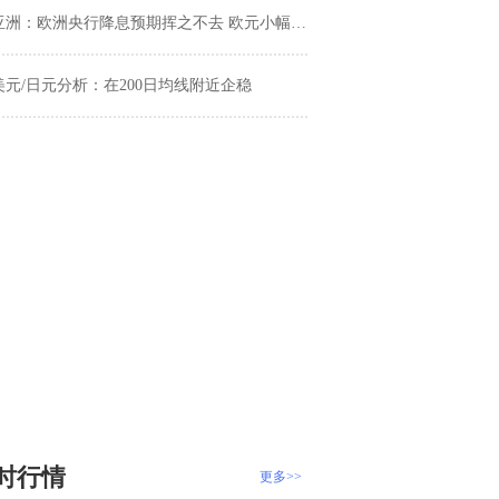
亚洲：欧洲央行降息预期挥之不去 欧元小幅收跌
美元/日元分析：在200日均线附近企稳
时行情
更多>>