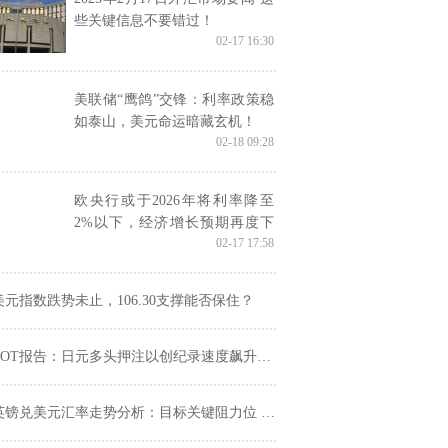
些关键信息不要错过！
02-17 16:30
美联储“鹰鸽”交锋：利率政策稳
如泰山，美元命运暗藏玄机！
02-18 09:28
欧央行或于2026年将利率降至
2%以下，经济增长预期再度下
02-17 17:58
调
美元指数跌势未止，106.30支撑能否保住？
COT报告：日元多头押注以创纪录速度飙升，美元资金外流持续
英镑兑美元汇率走势分析：目标关键阻力位 1.2630