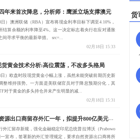
四年来首次降息，分析师：鹰派立场支撑澳元
货
8日）澳洲联储（RBA）宣布将现金利率目标下调至4.10%，
所结算余额的利率降至4%。这一决定标志着央行在应对通胀
间寻求平衡的最新举措。 src=...
02月18日 15:33
日现货黄金技术分析:高位震荡，不改多头格局
18日）欧盘时段现货黄金小幅上涨，虽然未能突破前期历史新
调整维持强势。一方面是美联储官员对于降息预期分化，其
ETF对于黄金的多头持仓并未产生明显的减...
02月18日 15:31
印尼强制资源出口商留存外汇一年，拟提升800亿美元储备稳定卢比
行外汇留存新规，强化金融稳定印尼总统普拉博沃（Prabowo
to）周一宣布，签署新的外汇管理规定，要求自然资源出口商将所