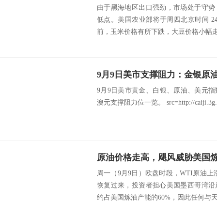
由于黑海地区出口强劲，市场处于守势
低点。美国农业部将于周四北京时间 24
前，玉米价格有所下跌，大豆价格小幅走高。 
9月9日美市支撑阻力：金银原
9月9日美市黄金、白银、原油、美元
澳元支撑阻力位一览。 src=http://caiji.3g.cnfo
原油价格走高，飓风威胁美国
周一（9月9日）欧盘时段，WTI原油
恢复过来，投资者担心美国墨西哥湾沿
约占美国炼油产能的60%，因此任何与天气