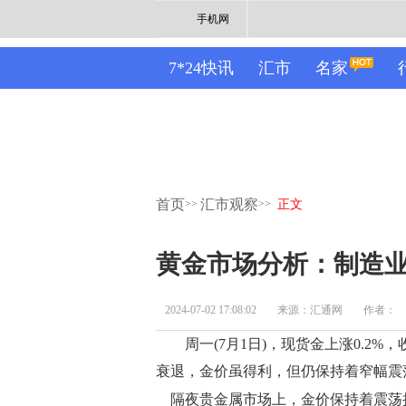
手机网
7*24快讯
汇市
名家
首页
汇市观察
>>
>>
正文
黄金市场分析：制造业
2024-07-02 17:08:02
来源：汇通网
作者：
周一(7月1日)，现货金上涨0.2%，收
衰退，金价虽得利，但仍保持着窄幅震
隔夜贵金属市场上，金价保持着震荡