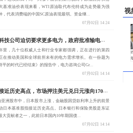
大基准油价表现来看，WTI原油取代布伦特成为走势最为强
视
，代表消费端的中国SC原油表现最弱。资金继...
07月02日 14:24
美国大型科技公司迫切要求更多电力，政府批准输电升级计划
年里，几十位权威人士和行业专家都强调，正在进行的第四
正在推动美国和全球前所未有的电力需求增长。在一份题为
平的时代已经结束》的报告中，电力咨询公司Gr...
07月02日 14:14
日本股指接近历史高点，市场押注美元兑日元涨向170，交易员权衡特朗普再次胜选的可能性
2日)亚洲股市中，日本股市上涨，金融股因贷款利率上升的前景
动日本基准股指接近历史高点。日本银行和保险类股是东证
大贡献者之一，此前日本国内10年期国债...
07月02日 14:14