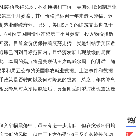
I终值录得51.6，不及预期和前值；美国6月ISM制造业
为连续第三个月萎缩，其中价格指标创一年来最大降幅。这
制造业继续衰弱。另外，美国5月份的建筑支出也低于
2%。6月份美国制造业连续第三个月萎缩，投入物价指数
回落。目前金价仍保持着震荡走势，就是纠结于美国数
通胀已回到目标范围内，且经济发展出现放缓的局面，
此，本周的焦点将是美联储主席鲍威尔周二的讲话，随
记录和周五公布的美国非农就业数据。上述事件和数据
币政策是否转向以及何时降息的线索。总之，年内降息
相反降息时点预期越延后，黄金则受到掣肘出现震荡走
热
入窄幅震荡中，虽未有进一步走低，但在突破60日均
度走低的风险。但由于下方仍受100日及众多较长线均