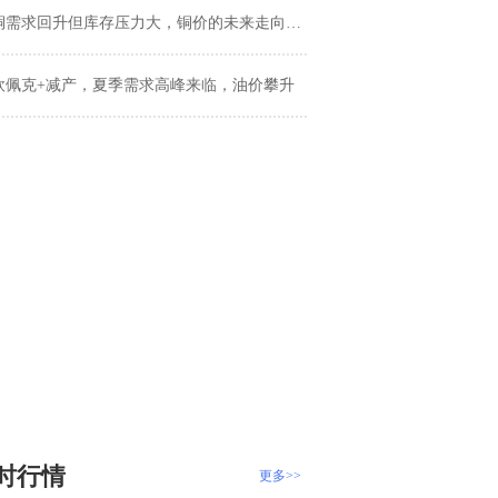
铜需求回升但库存压力大，铜价的未来走向何方？
欧佩克+减产，夏季需求高峰来临，油价攀升
时行情
更多>>