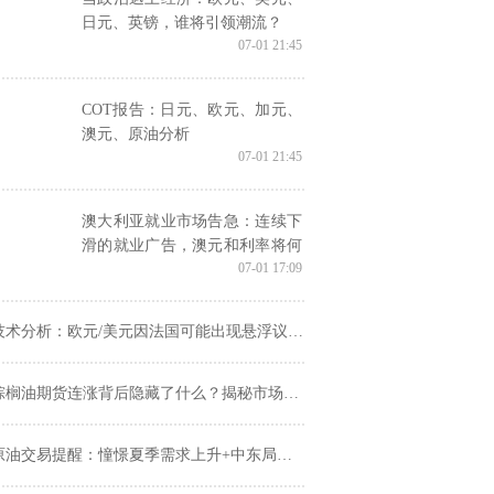
日元、英镑，谁将引领潮流？
07-01 21:45
COT报告：日元、欧元、加元、
澳元、原油分析
07-01 21:45
澳大利亚就业市场告急：连续下
滑的就业广告，澳元和利率将何
07-01 17:09
去何从？
技术分析：欧元/美元因法国可能出现悬浮议会而走高
棕榈油期货连涨背后隐藏了什么？揭秘市场波动的奥秘！
油交易提醒：憧憬夏季需求上升+中东局势担忧，油价创两个月新高