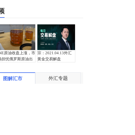
频
INE原油收盘上涨，市
宗：2021.04.13外汇
场担忧俄罗斯原油出
黄金交易解盘
口受阻
外汇专题
图解汇市
盛文兵：通胀预期再
栾雪：4月13日黄金外
度升温 且看美联储如
汇上证解盘
何应对