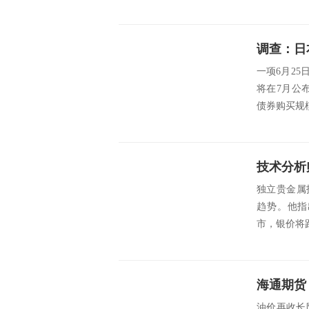
一项6月2
将在7月公布
债券购买规模。 s
独立贵金属
趋势。他指
市，银价将
油价再收长