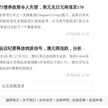
行债券政策令人失望，美元兑日元将涨至170
管理公司之一先锋集团(Vanguard Group)预计，如果日本央
的政策变化未能提高日债收益率，日元有可能跌至1美元兑
这将是日元的下一个重要里程...
07月02日 12:50
澳洲联储会议纪要释放鸽派信号，澳元两连跌，分析师：技术面呈中性偏向
太)讯 周二(7月2日)，澳元/美元连续两天走跌，报在0.6644水
洲联储大宗商品价格指数6月份同比下跌4.1%，澳元空头压
会议纪要释出鸽派信...
07月02日 12:50
点击加载更多
诚聘英才
|
关于我们
|
合作伙伴
|
法律声明
|
征稿启事
|
友链申请