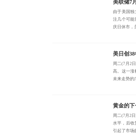
美联储7
由于美国独
注几个可能
庆日休市，美
美日创3
周二(7月2
高。这一涨
未来走势的广
黄金的下一
周二(7月2
水平，后收
引起了市场