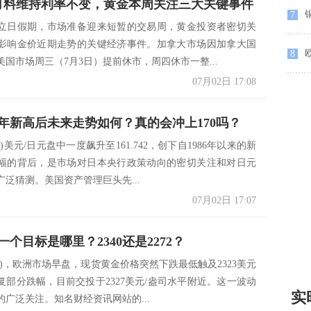
月料维持利率不变，黄金本周关注三大关键事件
7
立日假期，市场准备迎来短暂的交易周，黄金投资者密切关
影响金价近期走势的关键经济事件。加拿大市场因加拿大国
8
国市场周三（7月3日）提前休市，周四休市一整...
07月02日 17:08
8年新高后未来走势如何？真的会冲上170吗？
日)美元/日元盘中一度飙升至161.742，创下自1986年以来的新
幅的背后，是市场对日本央行政策动向的密切关注和对日元
泛猜测。美国资产管理巨头先...
07月02日 17:07
个目标是哪里？2340还是2272？
日)，欧洲市场早盘，现货黄金价格突然下跌最低触及2323美元
复部分跌幅，目前交投于2327美元/盎司水平附近。这一波动
实
的广泛关注。知名财经资讯网站的...