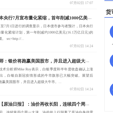
07月02日 17:07
货
调查：日本央行7月宣布量化紧缩，首年削减1000亿美元购债规模
5日至7月1日进行的调查显示，日本债市参与者预计，日本央行
量化紧缩计划，第一年削减约1000亿美元(16.1万亿日元)的
rc=http://...
07月02日 14:24
技术分析师：银价将跑赢美国股市，并且进入超级大牛市
技术分析师Mike Roy表示，白银季度和半年度收盘确认上涨
出，白银自新冠疫情形成的牛市旗形已大幅突破。展望后
跑赢美国股市，并且进入超级大牛市。...
07月02日 14:24
海通期货【原油日报】：油价再收长阳，连续四个周一大涨
阳，连续第四个周一大涨，油价的上行脱离了原油自身供需