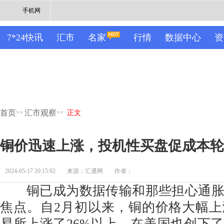
手机网
7*24快讯
汇市
名家
行情
数据中心
资
首页
汇市观察
>>
>>
正文
铜价迅速上涨，投机性买盘促成本轮
2024-05-17 20:15:02
来源：汇通网
作者：
铜已成为数据传输和那些担心通胀
焦点。自2月初以来，铜的价格大幅
易所上涨了26%以上，在美国也创下