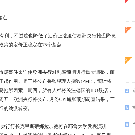
焦点
利，不过这也降低了油价上涨迫使欧洲央行推迟降息
松政策的定价正稳定在75个基点。
场事件来迫使欧洲央行对利率预期进行重大调整，而
起作用。周三将公布采购经理人指数(PMI)，预计将
要拖累因素。周四，所有人都将关注德国的IFO数据，
4
五，欧洲央行将公布3月份CPI通胀预期调查结果，三
海
5
行的鸽派转变。
6
，欧洲央行行长克里斯蒂娜拉加德将在耶鲁大学发表演讲，