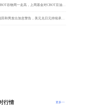
CBOT谷物周一走高，上周基金对CBOT豆油抛售创纪录
植田和男发出加息警告，美元兑日元持续承压155关口
时行情
更多>>