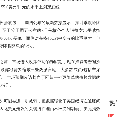
5.0美元/日元的水平上划定底线。
长会放缓——周四公布的最新数据显示，预计季度环比
预期。至于将于周五公布的3月份核心个人消费支出平减指
I(0.4%)要低，而住房在核心CPI中所占的比重更大，但
变即将降息的说法。
之前，市场进入政策评论的静默期，现在投资者普遍预
联储将需要缩减一些鸽派言论。大多数成员(包括主席
耐心，市场预期应该趋向于回归一种更简单的依赖数据的
准指导。
可能会进一步减弱，但数据强化了美国经济在通胀问
热
因此美元走强的关键潜在理由不应受到削弱。美元指数