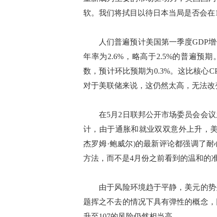
软。我们将拭目以待日本当局是否会在15
人们普遍预计美国第一季度GDP增
年率为2.6%，略高于2.5%的普遍
数，预计环比预期为0.3%。这比核心CP
对于美联储来说，这仍然太高，无法改
在5月2日联邦公开市场委员会会议
计，由于通胀和就业双双意外上升，美
杰罗姆·鲍威尔)的最新评论都强调了
方法，而不是4月份之前看到的温和的
由于风险环境趋于平静，美元的势头
题挥之不去的情况下具有弹性的概念，
升至107的风险仍然相当高。