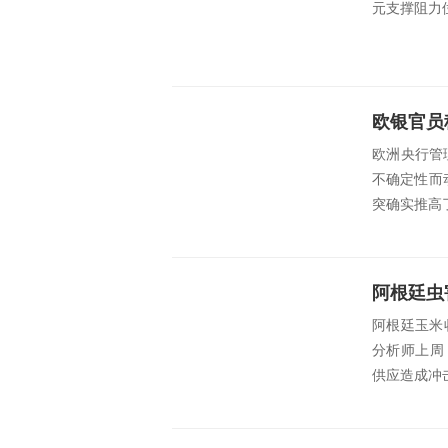
元支撑阻力位。 src
欧银官员
欧洲央行管理委员
不确定性而
突确实推高了
阿根廷虫
阿根廷玉米
分析师上周
供应造成冲击。 sr