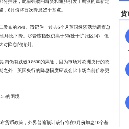
分押注，此前强劲的薪资和通胀引发了鹰派的重新定
点，8月份将首次降息25个基点。
货
布的PMI。请记住，过去6个月英国经济活动调查总
出现环比下降。尽管该指数仍高于50(处于扩张区间)，但
大对降息的猜测。
仍有跌破0.8600的风险，因为市场对欧洲央行的态
期之外，英国央行的降息幅度应该会比市场当前价格更
55的困境
于周五宣布货币政策，外界普遍预计该行将在3月份加息10个基