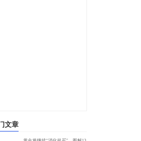
门文章
黄金将继续“消化超买”，图解13