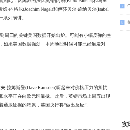
从鸽派的法比奥·帕内塔(Fabio Panetta)和马里
7
姆·内格尔(Joachim Nagel)和伊莎贝尔·施纳贝尔(Isabel
表一系列演讲。
8
到周四的关键美国数据开始出炉。可能有小幅反弹的空
，如果美国数据强劲，本周晚些时候可能已经触发对
长戴夫·拉姆斯登(Dave Ramsden)听起来对价格压力的担忧
胀水平正在向欧元区靠拢。此后，英镑市场上周五出现
着通胀证据的积累，英国央行将“做出反应”。
实