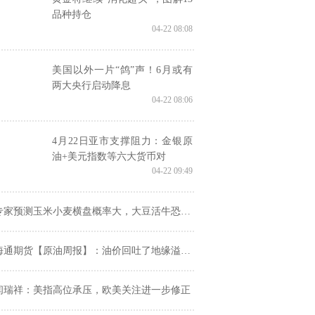
品种持仓
04-22 08:08
美国以外一片“鸽”声！6月或有
两大央行启动降息
04-22 08:06
4月22日亚市支撑阻力：金银原
油+美元指数等六大货币对
04-22 09:49
专家预测玉米小麦横盘概率大，大豆活牛恐下跌
通期货【原油周报】：油价回吐了地缘溢价 国际油价重心也在上移
闫瑞祥：美指高位承压，欧美关注进一步修正