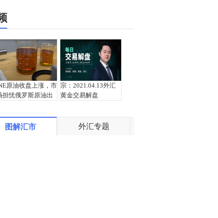
频
INE原油收盘上涨，市
宗：2021.04.13外汇
场担忧俄罗斯原油出
黄金交易解盘
口受阻
外汇专题
图解汇市
盛文兵：通胀预期再
栾雪：4月13日黄金外
度升温 且看美联储如
汇上证解盘
何应对