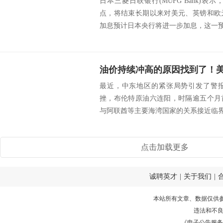
日本三菱日联银行(MUFG Bank)
点，将结束长期以来对美元、英镑和欧
加息预计日本央行将进一步加息，这一预期
油价持续冲高的原因找到了！
最近，中东地区的紧张局势引发了警
挫，布伦特原油六连阳，时隔逾五个月
与阿联酋等主要海湾国家的关系接近临界点
点击加载更多
诚聘英才
|
关于我们
|
本站所有文章、数据仅供
违法和不
《电子公告服务许可证