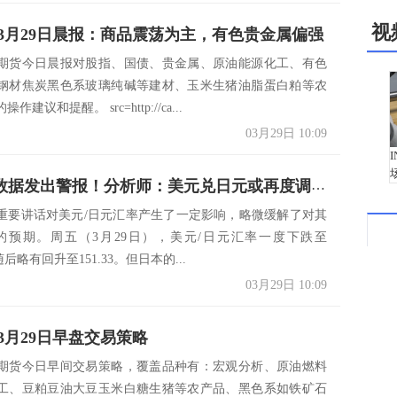
视
3月29日晨报：商品震荡为主，有色贵金属偏强
期货今日晨报对股指、国债、贵金属、原油能源化工、有色
钢材焦炭黑色系玻璃纯碱等建材、玉米生猪油脂蛋白粕等农
建议和提醒。 src=http://ca...
03月29日 10:09
东京CPI数据发出警报！分析师：美元兑日元或再度调整152关口
重要讲话对美元/日元汇率产生了一定影响，略微缓解了对其
2的预期。周五（3月29日），美元/日元汇率一度下跌至
但随后略有回升至151.33。但日本的...
03月29日 10:09
3月29日早盘交易策略
期货今日早间交易策略，覆盖品种有：宏观分析、原油燃料
工、豆粕豆油大豆玉米白糖生猪等农产品、黑色系如铁矿石