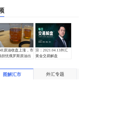
频
INE原油收盘上涨，市
宗：2021.04.13外汇
场担忧俄罗斯原油出
黄金交易解盘
口受阻
外汇专题
图解汇市
盛文兵：通胀预期再
栾雪：4月13日黄金外
度升温 且看美联储如
汇上证解盘
何应对