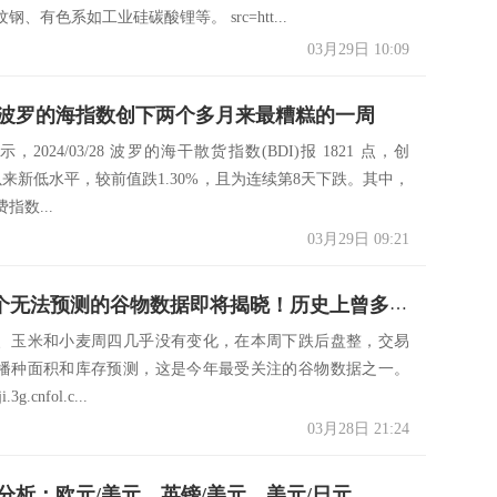
、有色系如工业硅碳酸锂等。 src=htt...
03月29日 10:09
波罗的海指数创下两个多月来最糟糕的一周
2024/03/28 波罗的海干散货指数(BDI)报 1821 点，创
2/22以来新低水平，较前值跌1.30%，且为连续第8天下跌。其中，
指数...
03月29日 09:21
USDA这个无法预测的谷物数据即将揭晓！历史上曾多次令市场措手不及...
、玉米和小麦周四几乎没有变化，在本周下跌后盘整，交易
播种面积和库存预测，这是今年最受关注的谷物数据之一。
ji.3g.cnfol.c...
03月28日 21:24
分析：欧元/美元、英镑/美元、美元/日元