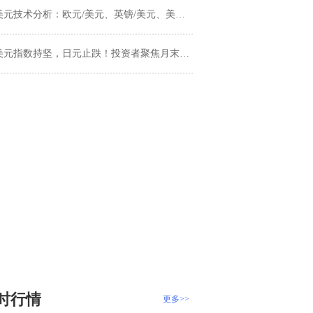
美元技术分析：欧元/美元、英镑/美元、美元/日元
美元指数持坚，日元止跌！投资者聚焦月末调整
时行情
更多>>