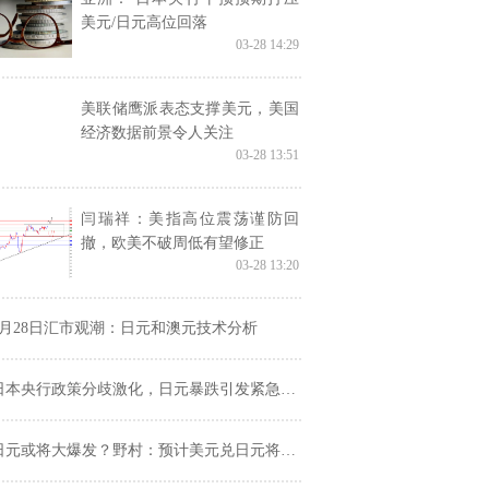
美元/日元高位回落
03-28 14:29
美联储鹰派表态支撑美元，美国
经济数据前景令人关注
03-28 13:51
闫瑞祥：美指高位震荡谨防回
撤，欧美不破周低有望修正
03-28 13:20
3月28日汇市观潮：日元和澳元技术分析
本央行政策分歧激化，日元暴跌引发紧急会议，“黑天鹅”来了？
日元或将大爆发？野村：预计美元兑日元将跌至140