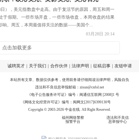
28日），美元指数盘中走高。由于复活节的原因，周五和周一
处于假期。一些市场开盘，一些市场收盘，本周收盘的结果
影响。周五，本周最值得关注的数据——美国个...
03月28日 20:14
点击加载更多
诚聘英才
|
关于我们
|
合作伙伴
|
法律声明
|
征稿启事
|
友链申请
本站所有文章、数据仅供参考，使用前务请仔细阅读
法律声明
，风险自负
违法和不良信息举报邮箱：
zixun@cnfol.net
《电子公告服务许可证》编号：闽通信互联网 [2008]1 号
《网络文化经营许可证》编号：闽网文[2017]6399130号
Copyright © 2003-2026 中金在线. All Right Reserved.
福州网络警察
违法和不良信
报警平台
息举报中心