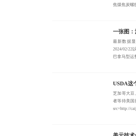
焦煤焦炭螺纹钢
一张图：
最新数据显示，
2024/0
巴拿马型运费
芝加哥大豆
者等待美国
src=http://cai
美元技术