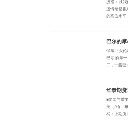
股指：以我
股情绪指数
的高位水平
巴尔的摩
保险巨头伦敦劳
巴尔的摩一
二，一艘巨大
■要闻与重要数
美元/桶；布
桶；上期所原