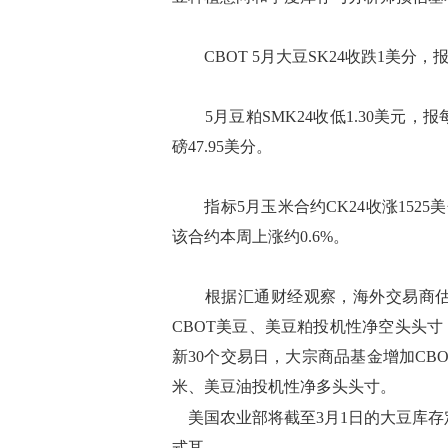
CBOT 5月大豆SK24收跌1美分，报
5月豆粕SMK24收低1.30美元，报每短
磅47.95美分。
指标5月玉米合约CK24收涨1525
该合约本周上涨约0.6%。
根据汇通财经观察，海外交易商估算的
CBOT美豆、美豆粕投机性净空头头
新30个交易日，大宗商品基金增加C
米、美豆油投机性净多头头寸。
美国农业部将截至3月1日的大豆库存定为
式耳。