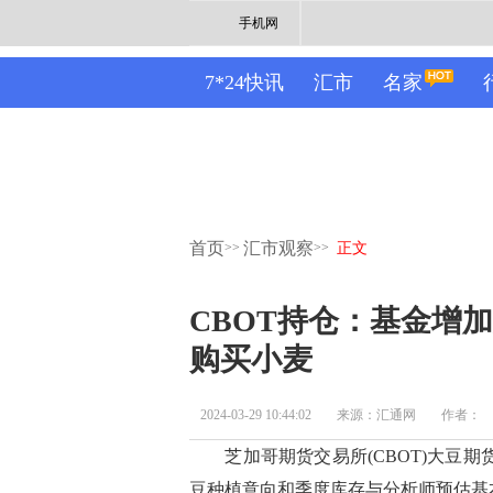
手机网
7*24快讯
汇市
名家
首页
汇市观察
>>
>>
正文
CBOT持仓：基金增
购买小麦
2024-03-29 10:44:02
来源：汇通网
作者：
芝加哥期货交易所(CBOT)大豆期货
豆种植意向和季度库存与分析师预估基