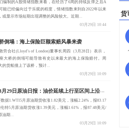
们编制的A股情绪指数来看，在经历了6周的持续反弹之后A
可能已经偏向过于乐观的程度，情绪指数来到自2022年以来
货
，或显示市场短期出现调整的风险较大。近期...
03月29日 10:44
桥倒塌：海上保险巨额索赔风暴来袭
合社(Lloyd’s of London)董事长周四（3月28日）表示，
座大桥的倒塌可能导致有史以来最大的海上保险赔付。周
的货船撞上了该桥，预计...
03月29日 10:09
华泰期货3月29日原油日报：油价延续上行至区间上沿，但基本面已经出现负反馈迹象
据1.WTI5月原油期货收涨1.82美元，涨幅2.24%，报83.17
伦特5月原油期货收涨1.39美元，涨幅1.61%，报87.48美元/
油期...
03月29日 10:09