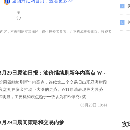
。
返回外汇网首页，查看更多>>
7
赞
(
)
8
内容，不表明证实其描述，仅供投资者参考，并不构成投资建议。投资者
海通期货3月29日原油日报：油价继续刷新年内高点 WTI原油表现最为强势
价周四继续刷新年内高点，连续第二个交易日出现亚洲时段
夜盘则在资金推动下大涨的走势。WTI原油表现最为强势，
常明显，主要机构观点趋于一致认为在欧佩克+减...
03月29日 10:44
3月29日晨间策略和交易内参
实