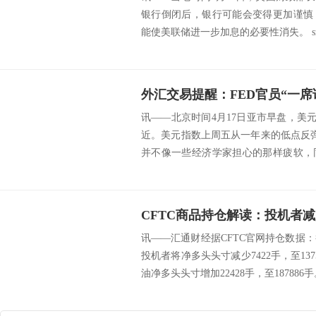
银行倒闭后，银行可能会变得更加谨慎
能使美联储进一步加息的必要性消失。 src=http:
讯——北京时间4月17日亚市早盘，美元指
近。美元指数上周五从一年来的低点反
并不像一些经济学家担心的那样疲软，
告...
CFTC商品持仓解读：投机者
讯——汇通财经据CFTC官网持仓数据：截
投机者将净多头头寸减少7422手，至137
油净多头头寸增加22428手，至187886手。 