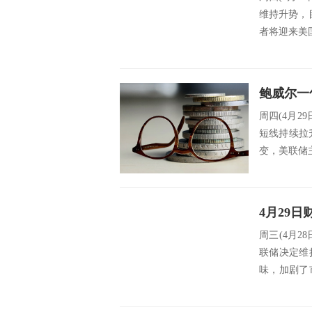
维持升势，目
者将迎来美国
周四(4月2
短线持续拉
变，美联储
周三(4月
联储决定维
味，加剧了
涨，站...