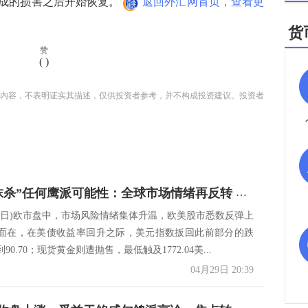
成的损害之后开始恢复。
返回外汇网首页，查看更
货
赞
(
)
内容，不表明证实其描述，仅供投资者参考，并不构成投资建议。投资者
鲍威尔“抹杀”任何鹰派可能性：全球市场情绪再反转 这份报告很可能引发大行情
29日)欧市盘中，市场风险情绪集体升温，欧美股市悉数反弹上
面在，在美债收益率回升之际，美元指数扳回此前部分的跌
0.70；现货黄金则遭抛售，最低触及1772.04美...
04月29日 20:39