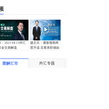
频
宗：2021.04.13外汇
盛文兵：通胀预期再
黄金交易解盘
度升温 且看美联储如
何应对
外汇专题
图解汇市
栾雪：4月13日黄金外
宗：2021.04.12外汇
汇上证解盘
黄金交易解盘