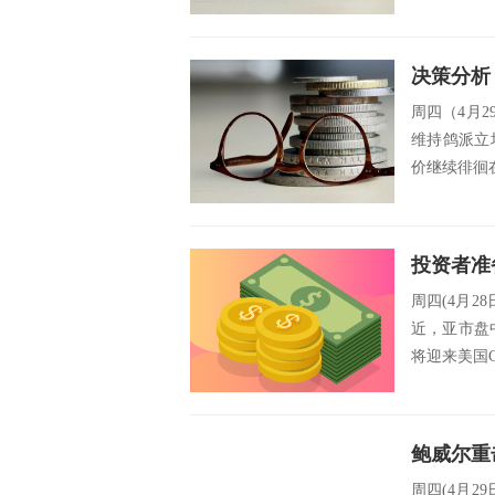
周四（4月
维持鸽派立
价继续徘徊在
周四(4月2
近，亚市盘
将迎来美国G
周四(4月2