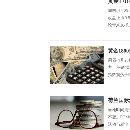
周四(4月29
收盘上涨0.
论带来支撑。
周四(4月2
方；英镑/美
指数震荡于90
当地时间周三
不变。FO
活动与就业