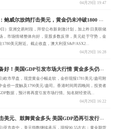
04月29日 19:47
决策分析：鲍威尔放鸽打击美元，黄金仍未冲破1800 今日两大数据来袭
29日）亚洲交易时段，拜登公布新刺激计划，加上昨日美联储
场，市场情绪整体向好，亚股多数反弹，美元处于守势，金
1780美元附近。截止收盘，澳大利亚S&P/ASX2...
04月29日 16:28
投资者准备好！美国GDP引发市场大行情 黄金多头仍瞄准千八 黄金、欧元、英镑和日元最新日内交易分析
8日)欧市早盘，现货黄金小幅走软，金价现报1781美元/盎司附
中金价一度触及1790美元/盎司。香港时间周四晚间，投资者
DP数据，预计将再度引发市场行情。知名财经资讯...
04月29日 16:22
鲍威尔重击美元、鼓舞黄金多头 美国GDP恐再引发行情 黄金、白银、欧元、美元指数、英镑、日元和澳元最新技术前景分析
9日)亚市盘中，美元指数继续承压，现报90.55左右；黄金期货