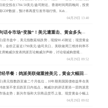
前交投在1784.50美元/盎司附近。香港时间周四晚间，投资
GDP数据，预计将再度引发市场行情。Ksh...
04月29日 13:40
鲍威尔一句话令市场“变脸”！美元遭重击、黄金多头大爆发 金价逼近1790 美国GDP重磅来袭
9日)亚市盘中，美元指数延续跌势，现报90.45附近；现货黄金
升，金价正逼近1790美元/盎司关口。美联储周三维持利率不
主席鲍威尔发表鸽派言论鲍威尔声称，讨论缩减购债规...
04月29日 09:52
4月29日财经早餐：鸽派美联储重挫美元，黄金大幅回升，油价创逾一个月新高
28日)美元指数跌至逾二个月低位，10年期美国国债收益率在美
持政策不变后跌至日内低点，鲍威尔的讲话更添一层鸽派意
市场走势；新兴市场和大宗商品货币上涨。现货黄金小幅上
04月29日 09:02