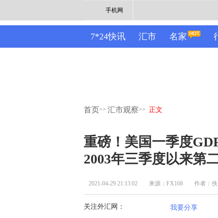
手机网
7*24快讯
汇市
名家
首页
汇市观察
>>
>>
正文
重磅！美国一季度GDP
2003年三季度以来第
2021-04-29 21:13:02
来源：FX168
作者：佚
关注外汇网：
我要分享