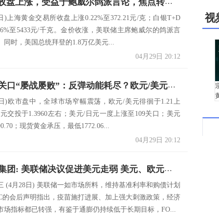
黄金T+D收盘上涨，受益于鲍威尔鸽派言论，焦点转向稍后美一季度GDP
视
日)上海黄金交易所收盘上涨0.22%至372.21元/克；白银T+D
56%至5433元/千克。金价收涨，美联储主席鲍威尔的鸽派言
同时，美国总统拜登的1.8万亿美元...
04月29日 20:12
黄金1800关口“屡战屡败”：反弹动能耗尽？欧元/美元、英镑/美元、美元/日元、美元指数、现货黄金技术走势前瞻
9日)欧市盘中，全球市场窄幅震荡，欧元/美元徘徊于1.21上
元交投于1.3960左右；美元/日元一度上涨至109关口；美元
.70；现货黄金承压，最低1772.06...
04月29日 20:12
荷兰国际集团: 美联储决议促进美元走弱 美元、欧元、英镑走势分析
 (4月28日) 美联储一如市场所料，维持基准利率和购债计划
MC的会后声明指出，疫苗施打进展、加上强大刺激政策，经济
市场指标都已转强，有鉴于通膨仍持续低于长期目标，FO...