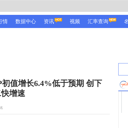
行情
数据中心
资讯
视频
汇率查询
初值增长6.4%低于预期 创下
二快增速
名