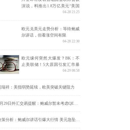
演说，料推出1.8万亿美元“美国
04-28 21:25
家庭计划”
欧元兑美元走势分析：等待鲍威
尔讲话，但看涨空间有限
04-28 22:30
欧元缘何突然大爆发？BK：不
止美联储！5大原因引发汇市暴
04-29 08:58
动 两大考验接踵而至
闫瑞祥：美指弱势延续，欧美突破关键阻力
月29日外汇交易提醒：鲍威尔暂未考虑QE减码，美元走低，加元创逾三年新高
策分析：鲍威尔讲话引爆大行情 美元急坠、黄金暴拉 美GDP将成美多头“救命稻草”？