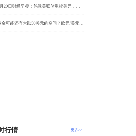
月29日财经早餐：鸽派美联储重挫美元，黄金大幅回升，油价创逾一个月新高
金可能还有大跌50美元的空间？欧元/美元、英镑/美元、美元/日元、美元指数、现货黄金走势预测
时行情
更多>>