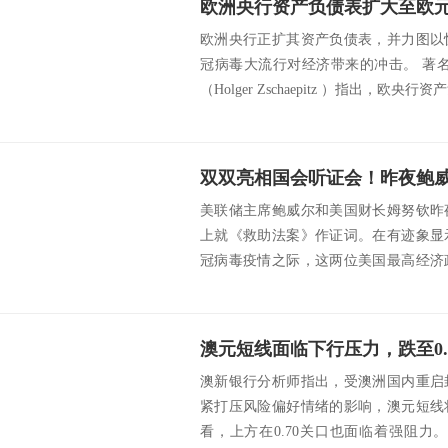
欧洲央行资产负债表扩大至欧元
欧洲央行正扩其资产负债表，并力图以
冠病毒大流行对经济带来的冲击。 著
（Holger Zschaepitz ）指出，欧央行
美联储主席鲍威尔和美国财长姆努钦昨
上就《救助法案》作证词。在有迹象显
冠病毒疫情之际，这两位美国最高经济
的救助措施，以...
澳元短线面临下行压力，跌至0.
澳新银行分析师指出，受澳洲国内重启
紧打压风险偏好情绪的影响，澳元短线
看，上方在0.70关口也面临着强阻力