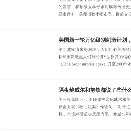
的发言，和顶级医学专家对病毒传播更
亚市盘中，美元指数小幅走高，目前交投于97.
美国新一轮万亿级别刺激计划，
第二波疫情来势汹汹，人们担心美国经
标却重新激起人们对经济V型反弹的信
（CitiUSeconsurpriseindex）升至2003
隔夜鲍威尔和努钦都说了些什
周三凌晨00:30，美联储主席鲍威尔
员会上就《救助法案》作证词。 对于
料，市场对听证会反应有限，鲍威尔和
已经...