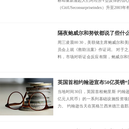
标却重新激起人们对经济V型反弹的信
（CitiUSeconsurpriseindex）升至2003
隔夜鲍威尔和努钦都说了些什
周三凌晨00:30，美联储主席鲍威尔
员会上就《救助法案》作证词。 对于
料，市场对听证会反应有限，鲍威尔和
已经...
英国首相约翰逊宣布50亿英镑“
当地时间30日，英国首相鲍里斯·约翰逊
亿元人民币）的一系列基础设施投资项
力。 约翰逊当天在英格兰西米德兰兹
展...