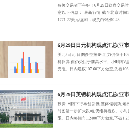
各位交易者下午好！6月29日欧盘交易
意以下信息： 最新行情 截至北京时间14:
1771.22美元/盎司，现货白银涨0.43...
6月29日日元机构观点汇总(亚市
美元/日元 日图多空拉锯,阻力仍位于107.
稳反弹,但仍受阻于前高水平。小时图V型反
受阻。日内建议107.60下方做空,先看106.
6月29日英镑机构观点汇总(亚市
投资 日图下行再创新低,整体偏弱势,
时图进一步扩大跌幅,仍维持看跌。小时
限。日内略倾向1.2400下方做空,下破1.231