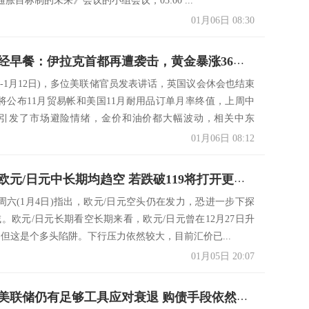
胀目标制的未来》会议的小组会议；03:00 ...
01月06日 08:30
1月6日财经早餐：伊拉克首都再遭袭击，黄金暴涨36美元，创逾六年半新高
日-1月12日)，多位美联储官员发表讲话，英国议会休会也结束
将公布11月贸易帐和美国11月耐用品订单月率终值，上周中
引发了市场避险情绪，金价和油价都大幅波动，相关中东
01月06日 08:12
分析师：欧元/日元中长期均趋空 若跌破119将打开更大下行空间
周六(1月4日)指出，欧元/日元空头仍在发力，恐进一步下探
域。欧元/日元长期看空长期来看，欧元/日元曾在12月27日升
，但这是个多头陷阱。下行压力依然较大，目前汇价已...
01月05日 20:07
伯南克：美联储仍有足够工具应对衰退 购债手段依然有效