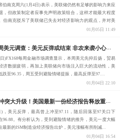
席伯南克周六(1月4日)表示，美联储仍然有足够的影响力来应
退，但政策制定者应事先声明政策组合，这样才能最大程度
。伯南克驳斥了美联储已失去对经济影响力的观点，并对美
01月05日 11:49
FX168每周美元调查：美元反弹或结束 非农来袭小心意外大跌
4日)FX168每周金融市场调查显示，本周美元先抑后扬，贸易
经济数据疲弱，再加上美联储向市场注入巨大的流动性，美
跌至96.35，周五受到避险情绪提振，最高反弹至97....
01月04日 22:10
不止美伊冲突大升级！美国最新一份经济报告释放重要信号……
日)，美元反弹，最高曾上冲至97.11，随后回落至97关口下
在96.88。有分析认为，受到避险情绪的推升，美元一度大幅
最新的ISM制造业经济报告出炉，美元涨幅有所削减...
01月04日 16:54