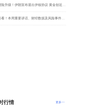
险升级！伊朗宣布退出伊核协议 黄金创近七年新高 日元持续上涨
必看！本周重要讲话、财经数据及风险事件一览
时行情
更多>>