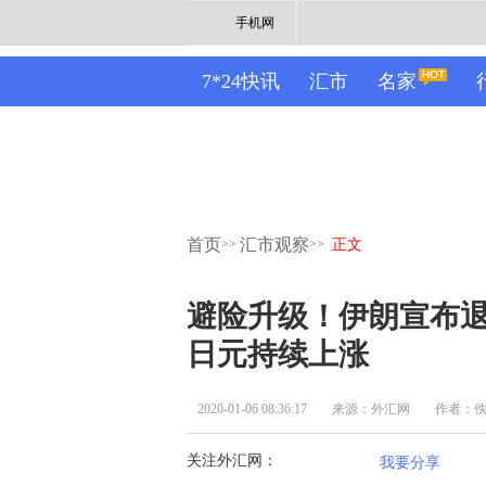
手机网
7*24快讯
汇市
名家
首页
汇市观察
>>
>>
正文
避险升级！伊朗宣布退
日元持续上涨
2020-01-06 08:36:17
来源：外汇网
作者：
关注外汇网：
我要分享