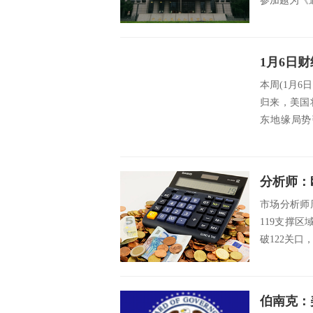
参加题为《通
本周(1月6
归来，美国
东地缘局势
方...
市场分析师
119支撑区
破122关口