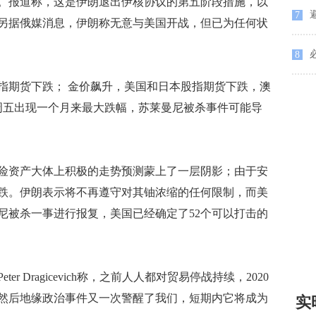
。报道称，这是伊朗退出伊核协议的第五阶段措施，以
避
7
另据俄媒消息，伊朗称无意与美国开战，但已为任何状
8
期货下跌； 金价飙升，美国和日本股指期货下跌，澳
上周五出现一个月来最大跌幅，苏莱曼尼被杀事件可能导
险资产大体上积极的走势预测蒙上了一层阴影；由于安
跌。伊朗表示将不再遵守对其铀浓缩的任何限制，而美
尼被杀一事进行报复，美国已经确定了52个可以打击的
略师Peter Dragicevich称，之前人人都对贸易停战持续，2020
然后地缘政治事件又一次警醒了我们，短期内它将成为
实