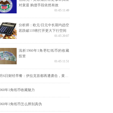
对衰退 购债手段依然有效
01-05 11:49
分析师：欧元/日元中长期均趋空
若跌破119将打开更大下行空间
01-05 20:07
浅析1960年1角枣红纸币的收藏
投资
01-05 11:51
月6日财经早餐：伊拉克首都再遭袭击，黄金暴涨36美元，创逾六年半新高
1960年1角纸币收藏魅力
1960年1角纸币怎么辨别真伪