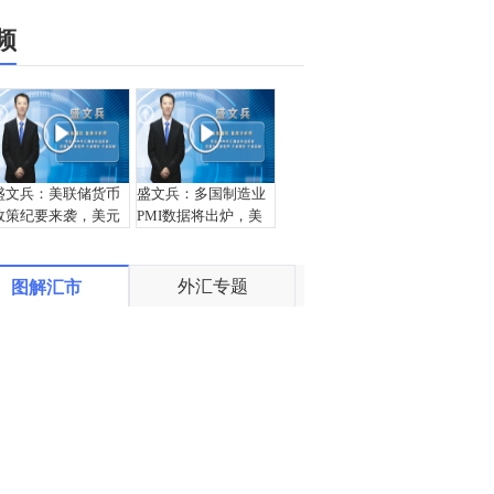
频
盛文兵：美联储货币
盛文兵：多国制造业
政策纪要来袭，美元
PMI数据将出炉，美
97.00区域空
元96.62区域空
外汇专题
图解汇市
王杨：镑日震荡走下
盛文兵：美元指数五
跌段，早盘143下还是
日连阴，97.00区域继
空！
续空