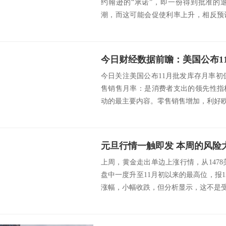
约翰逊的“承诺”，即一份得到批准的
潮，而这可能会促使利率上升，相反预
为他们在等...
今日财经数据前瞻：美国公布1
今日关注美国公布11月批发库存月率初
售销售月率：是消费者支出的领先性指
动的最主要内容。零售销售增加，利好欧元
元旦行情一触即发 本周的风险
上周，黄金走出单边上涨行情，从147
盘中一度升至11月初以来的最高位，报15
涨幅，小幅收跌，但分析显示，这不是受