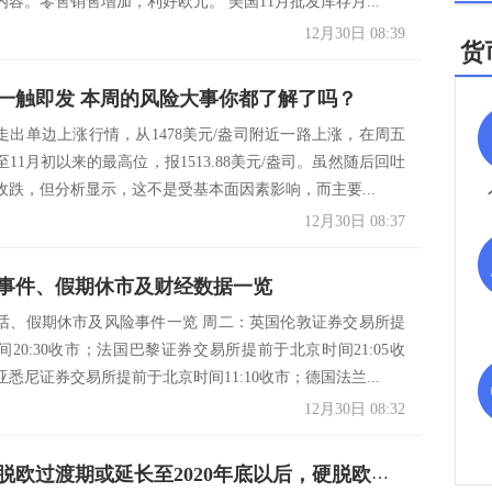
容。零售销售增加，利好欧元。 美国11月批发库存月...
12月30日 08:39
货
一触即发 本周的风险大事你都了解了吗？
走出单边上涨行情，从1478美元/盎司附近一路上涨，在周五
11月初以来的最高位，报1513.88美元/盎司。虽然随后回吐
收跌，但分析显示，这不是受基本面因素影响，而主要...
12月30日 08:37
事件、假期休市及财经数据一览
话、假期休市及风险事件一览 周二：英国伦敦证券交易所提
20:30收市；法国巴黎证券交易所提前于北京时间21:05收
悉尼证券交易所提前于北京时间11:10收市；德国法兰...
12月30日 08:32
欧盟放言脱欧过渡期或延长至2020年底以后，硬脱欧疑虑缓和，本周英镑有望继续反弹