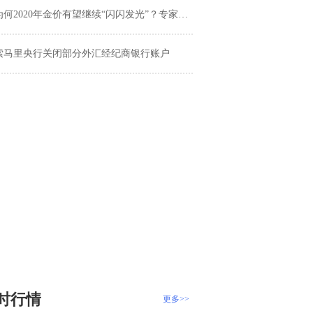
何2020年金价有望继续“闪闪发光”？专家点出三大主要原因
索马里央行关闭部分外汇经纪商银行账户
时行情
更多>>