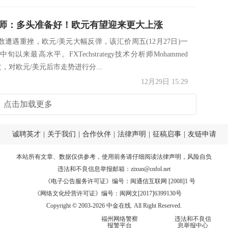
师：多头准备好！欧元有望迎来更大上涨
数遭遇重挫，欧元/美元大幅反弹，该汇价周五(12月27日)一
旬以来最高水平。FXTechstrategy技术分析师Mohammed
撰文，对欧元/美元后市走势进行分...
12月29日 15:29
点击加载更多
诚聘英才
|
关于我们
|
合作伙伴
|
法律声明
|
征稿启事
|
友链申请
本站所有文章、数据仅供参考，使用前务请仔细阅读
法律声明
，风险自负
违法和不良信息举报邮箱：
zixun@cnfol.net
《电子公告服务许可证》编号：闽通信互联网 [2008]1 号
《网络文化经营许可证》编号：闽网文[2017]6399130号
Copyright © 2003-2026 中金在线. All Right Reserved.
福州网络警察
违法和不良信
报警平台
息举报中心