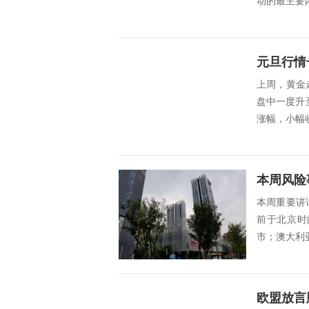
动的最主要内
元旦行情
上周，黄金
盘中一度升至
涨幅，小幅
本周风险
本周重要讲
前于北京时间
市；澳大利亚