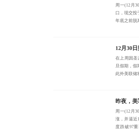
周一(12月
口，现交投
年底之前脱
在上周因圣诞
旦假期，假
此外美联储将
周一(12
涨，并逼近
度跌破97
价...