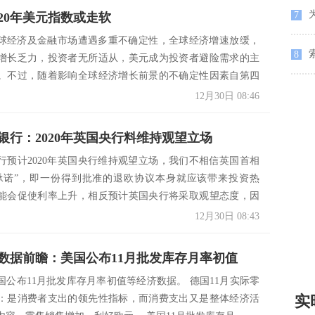
为
7
020年美元指数或走软
，全球经济及金融市场遭遇多重不确定性，全球经济增速放缓，
8
增长乏力，投资者无所适从，美元成为投资者避险需求的主
。不过，随着影响全球经济增长前景的不确定性因素自第四
.
12月30日 08:46
银行：2020年英国央行料维持观望立场
行预计2020年英国央行维持观望立场，我们不相信英国首相
承诺”，即一份得到批准的退欧协议本身就应该带来投资热
能会促使利率上升，相反预计英国央行将采取观望态度，因
.
12月30日 08:43
数据前瞻：美国公布11月批发库存月率初值
国公布11月批发库存月率初值等经济数据。 德国11月实际零
实
：是消费者支出的领先性指标，而消费支出又是整体经济活