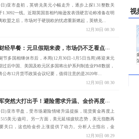
30日)亚市盘初，英镑兑美元小幅走升，逐步上探1.31整数关
视
于1.3092一线。近期英国首相约翰逊发表强硬言论称准备在明
离欧盟之后，市场对于硬脱欧的忧虑重新燃起，英镑兑...
12月30日 08:30
12月30日财经早餐：元旦假期来袭，市场仍不乏看点，聚焦多国数据及美联储纪要
节多国相继休市后，本周(12月30日-1月5日当周)将迎来元
期过后中国、美国及欧元区多国将出炉系列制造业PMI数据，
公布12月货币政策会议纪要，值得注意的是2020年...
12月30日 08:30
昨夜，美军突然大打出手！避险需求升温、金价再度逼近1515 美元刚刚又跌破97关口
月30日)亚市早盘，受市场避险情绪升温提振，现货黄金再度上
1515美元/盎司。另一方面，美元延续疲软态势，美元指数再
重要关口，这也给金价上涨提供了动力。分析人士指出，金
12月30日 08:29