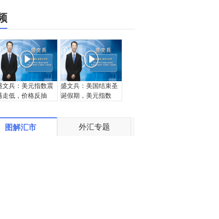
频
盛文兵：美元指数震
盛文兵：美国结束圣
荡走低，价格反抽
诞假期，美元指数
97.85区域空
97.75区域空
外汇专题
图解汇市
邵悦华：节假日黄金
宗：2019.12.24外汇
多头发力 继续关注向
黄金交易解盘
上突破