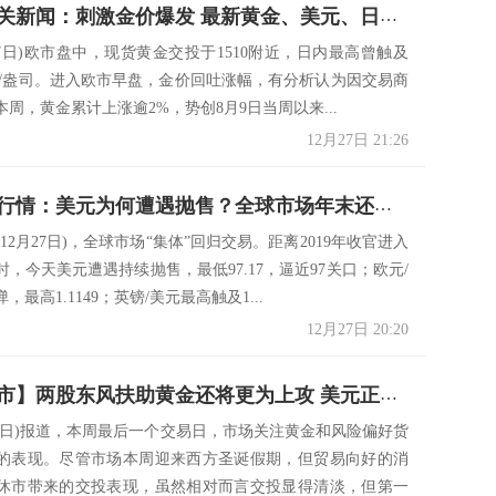
俄罗斯相关新闻：刺激金价爆发 最新黄金、美元、日元走势预测
27日)欧市盘中，现货黄金交投于1510附近，日内最高曾触及
8美元/盎司。进入欧市早盘，金价回吐涨幅，有分析认为因交易商
周，黄金累计上涨逾2%，势创8月9日当周以来...
12月27日 21:26
今天的大行情：美元为何遭遇抛售？全球市场年末还有一波“狂欢”
12月27日)，全球市场“集体”回归交易。距离2019年收官进入
，今天美元遭遇持续抛售，最低97.17，逼近97关口；欧元/
最高1.1149；英镑/美元最高触及1...
12月27日 20:20
【周五观市】两股东风扶助黄金还将更为上攻 美元正在丢失动能前景存大跌之险
月27日)报道，本周最后一个交易日，市场关注黄金和风险偏好货
的表现。尽管市场本周迎来西方圣诞假期，但贸易向好的消
休市带来的交投表现，虽然相对而言交投显得清淡，但第一