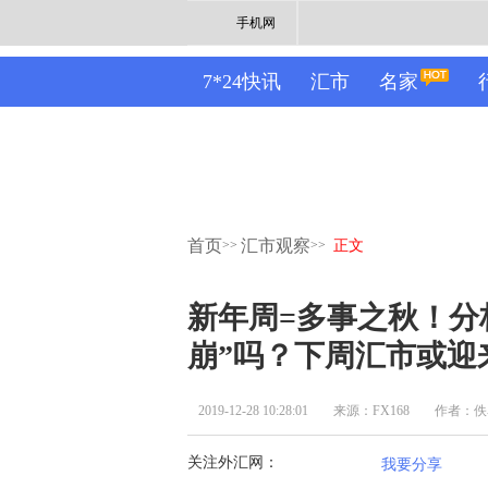
手机网
7*24快讯
汇市
名家
首页
汇市观察
>>
>>
正文
新年周=多事之秋！分
崩”吗？下周汇市或迎
2019-12-28 10:28:01
来源：FX168
作者：佚
关注外汇网：
我要分享