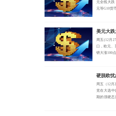
元全线大跌，
元等G10货
周五(12月
口，欧元、英
镑大涨100点，
周五（12月
党在大选中
期的强硬态
镑...