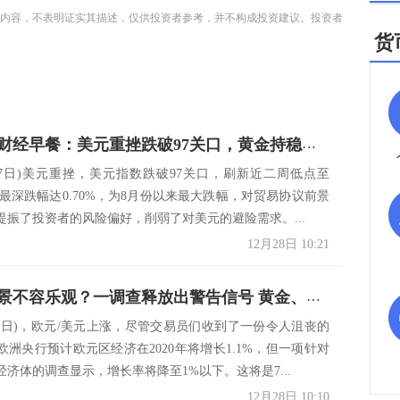
内容，不表明证实其描述，仅供投资者参考，并不构成投资建议。投资者
货
12月28日财经早餐：美元重挫跌破97关口，黄金持稳于1510，油价连涨四周刷新近八个月来纪录
月27日)美元重挫，美元指数跌破97关口，刷新近二周低点至
盘中最深跌幅达0.70%，为8月份以来最大跌幅，对贸易协议前景
提振了投资者的风险偏好，削弱了对美元的避险需求。...
12月28日 10:21
2020年前景不容乐观？一调查释放出警告信号 黄金、欧元、日元走势分析预测
月27日)，欧元/美元上涨，尽管交易员们收到了一份令人沮丧的
欧洲央行预计欧元区经济在2020年将增长1.1%，但一项针对
经济体的调查显示，增长率将降至1%以下。这将是7...
12月28日 10:10