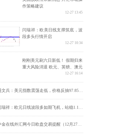
作策略建议
12-27 13:45
闫瑞祥：欧美日线支撑筑底，波
段多头行情开启
12-27 10:34
刚刚美元刷六日新低！ 假期归来
重大风险消退 欧元、英镑、澳元
12-27 16:14
走势分析
盛文兵：美元指数震荡走低，价格反抽97.85区域空
闫瑞祥：欧元日线波段多如期飞机，站稳1.1040还将加速
中金在线外汇网今日欧盘交易提醒（12月27日）