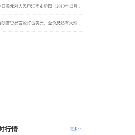
今日美元对人民币汇率走势图（2019年12月27日）
朗普贸易言论打击美元、金价恐还有大涨行情 黄金、白银、原油、欧元、美元指数、英镑、日元及澳元最新技术前景分析
时行情
更多>>