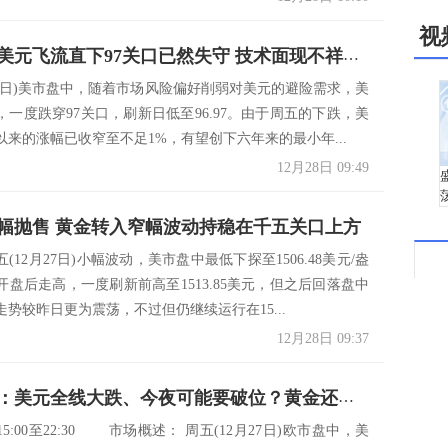
视
失宠了？美元飞流直下97关口已然失守 技术面现不祥之兆更大跌势恐一触即发
月27日)美市盘中，随着市场风险偏好削弱对美元的避险需求，美
，一度跌穿97关口，刷新日低至96.97。由于周五的下跌，美
以来的涨幅已收窄至不足1%，有望创下六年来的最小年...
12月28日 09:49
幅抛售 黄金转入窄幅波动持稳在千五关口上方
(12月27日)小幅波动，美市盘中最低下探至1506.48美元/盎
开盘后走高，一度刷新前高至1513.85美元，但之后回落盘中
势较昨日更为震荡，不过但仍继续运行在15...
12月28日 09:37
决策分析：美元全线大跌、今夜可能要破位？黄金还会有一波上攻？
15:00至22:30 市场概述： 周五(12月27日)欧市盘中，美