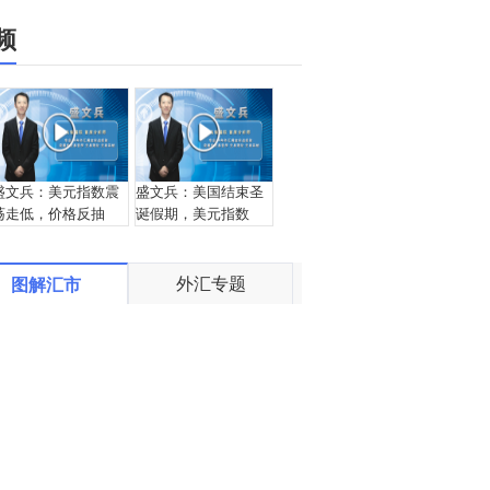
频
盛文兵：美元指数震
盛文兵：美国结束圣
荡走低，价格反抽
诞假期，美元指数
97.85区域空
97.75区域空
外汇专题
图解汇市
邵悦华：节假日黄金
宗：2019.12.24外汇
多头发力 继续关注向
黄金交易解盘
上突破