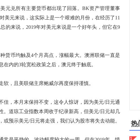
美元兑所有主要货币都出现了回落。BK资产管理董事
日)表示，对美元来说，这实际上是一个艰难的月份，在经历了11
总的来说，2019年对美元来说是一个好年头，但它在9
货币均触及4个月高点，涨幅最大。澳洲联储一直是
降息在内的3轮宽松政策之后，澳元终于触底。
软，且美联储主席鲍威尔再度保持谨慎。
佳，本月末保持不变，这令人惊讶，因为美元/日元通
性。道琼工业指数本周收于纪录新高，但美元/日元却几
，或预示美元/日元将走强，我们认为股市将失去动能。
热
通常是平静的、波动幅度较大的一周，但在2019年，情