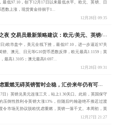
最低97.10，创下12月17日以来最低水平。欧元、英镑、日
币悉数上涨，现货黄金徘徊于1...
12月28日 09:35
美元大跌之夜 交易员最新策略建议：欧元/美元、英镑/美元、美元/日元、澳元/美元
27日)欧市盘中，美元全线下挫，最低97.10，进一步逼近97关
镑、澳元、日元等G10货币悉数反弹，欧元最高1.1159；英
最高1.3105；澳元最高0.697...
12月28日 09:31
硬脱欧忧虑重燃无碍英镑暂时企稳，汇价来年仍有可能涨至1.40
27日）英镑兑美元连涨三天，站上1.30关口。此前，英国保守
的压倒性胜利令英镑大涨13%，但随后约翰逊绝不推迟过渡
度令市场无协议脱欧忧虑重燃，英镑一落千丈。本周初，英
12月27日 21:27