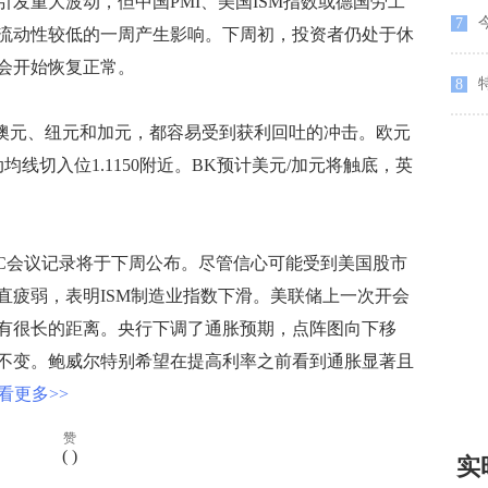
重大波动，但中国PMI、美国ISM指数或德国劳工
7
流动性较低的一周产生影响。下周初，投资者仍处于休
会开始恢复正常。
特
8
澳元、纽元和加元，都容易受到获利回吐的冲击。欧元
均线切入位1.1150附近。BK预计美元/加元将触底，英
C会议记录将于下周公布。尽管信心可能受到美国股市
直疲弱，表明ISM制造业指数下滑。美联储上一次开会
有很长的距离。央行下调了通胀预期，点阵图向下移
不变。鲍威尔特别希望在提高利率之前看到通胀显著且
看更多>>
赞
(
)
实