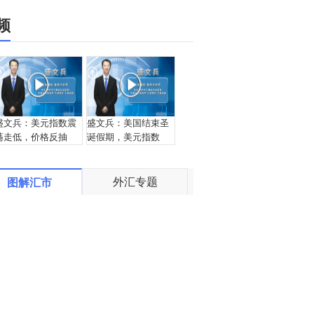
频
盛文兵：美元指数震
盛文兵：美国结束圣
荡走低，价格反抽
诞假期，美元指数
97.85区域空
97.75区域空
外汇专题
图解汇市
邵悦华：节假日黄金
宗：2019.12.24外汇
多头发力 继续关注向
黄金交易解盘
上突破