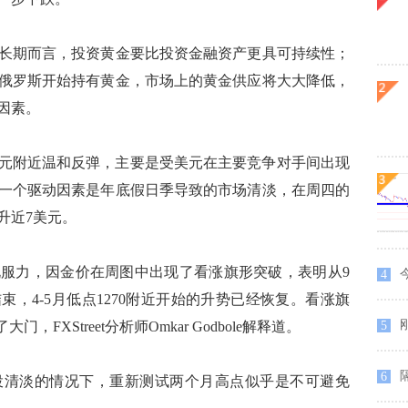
期而言，投资黄金要比投资金融资产更具可持续性；
俄罗斯开始持有黄金，市场上的黄金供应将大大降低，
因素。
元附近温和反弹，主要是受美元在主要竞争对手间出现
一个驱动因素是年底假日季导致的市场清淡，在周四的
升近7美元。
力，因金价在周图中出现了看涨旗形突破，表明从9
4
束，4-5月低点1270附近开始的升势已经恢复。看涨旗
刚
门，FXStreet分析师Omkar Godbole解释道。
5
6
清淡的情况下，重新测试两个月高点似乎是不可避免