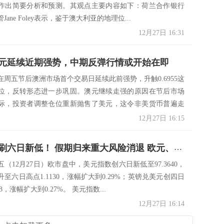
作出简要分析和预测。其观点主要内容如下：荷兰合作银行
ane Foley表示，鉴于澳大利亚的地理位...
12月27日 16:31
元延续近期强势，中期反弹行情或开始在即
在周五节后澳洲市场首个交易日延续此前强势，升触0.6955这
位，反转形态进一步巩固。澳元继续走强的原因在节后市场
际，投资者调整仓位重新抛售了美元，这令非美货币普遍走
12月27日 16:15
刚刚美元刷六日新低！ 假期归来重大风险消退 欧元、英镑、澳元走势分析
（12月27日）欧市盘中，美元指数创六日新低至97.3640，
至六日高点1.1130，涨幅扩大到0.29%；英镑兑美元创四日
28，涨幅扩大到0.27%。 美元指数...
12月27日 16:14