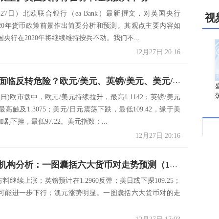
月27日）北欧联合银行（ea Bank）最新撰文，对英国央行
视
2020年货币政策前景作出简要分析和预测。其观点主要内容如
央行在2020年将继续维持按兵不动。我们不...
12月27日 20:16
美元趋势面临反转危险？欧元/美元、英镑/美元、美元/日元技术走势前瞻
27日)欧市盘中，欧元/美元持续拉升，最高1.1142；英镑/美元
高触及1.3075；美元/日元震荡下跌，最低109.42，缘于美
剧下挫，最低97.22。美元指数：...
12月27日 20:16
【图解】机构分析：一图囊括六大货币对走势预测（12月27日）
上方料继续上涨；英镑预计在1.2960反弹；美日或下探109.25；
可能进一步下行；澳元涨势明显。一图囊括六大货币对的走