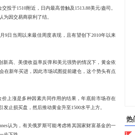
投于1510附近，日内最高曾触及1513.88美元/盎司。
认为因交易商获利了结。
9日当周以来最佳周度表现，且有望创下2010年以来
，在美股再创新高、美债收益率反弹和美元强势的情况下，黄金依
多头会在新年买进，因此市场试图提前建仓，这个势头有点
ley：金价上涨是多种因素共同作用的结果，年底前市场存在
引发止损买盘，然后推动黄金升至1500水平上方。
热
en Innes认为，有关俄罗斯可能考虑将其国家财富基金的一
一步下跌。