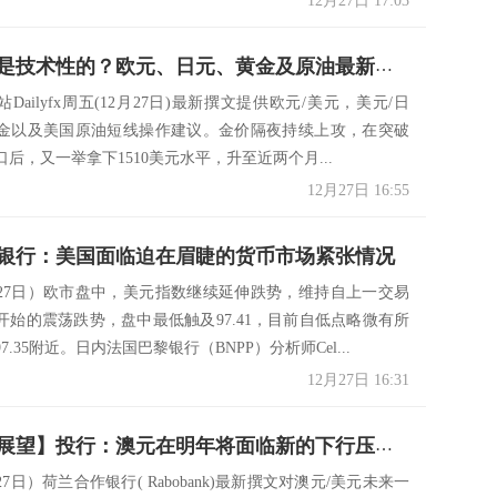
12月27日 17:03
黄金爆发是技术性的？欧元、日元、黄金及原油最新短线操作建议
Dailyfx周五(12月27日)最新撰文提供欧元/美元，美元/日
金以及美国原油短线操作建议。金价隔夜持续上攻，在突破
关口后，又一举拿下1510美元水平，升至近两个月...
12月27日 16:55
银行：美国面临迫在眉睫的货币市场紧张情况
月27日）欧市盘中，美元指数继续延伸跌势，维持自上一交易
开始的震荡跌势，盘中最低触及97.41，目前自低点略微有所
7.35附近。日内法国巴黎银行（BNPP）分析师Cel...
12月27日 16:31
【2020年展望】投行：澳元在明年将面临新的下行压力 纽元年初料稳固
27日）荷兰合作银行( Rabobank)最新撰文对澳元/美元未来一