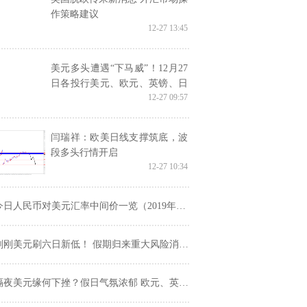
作策略建议
12-27 13:45
美元多头遭遇“下马威”！12月27
日各投行美元、欧元、英镑、日
12-27 09:57
元最新交易策略汇总
闫瑞祥：欧美日线支撑筑底，波
段多头行情开启
12-27 10:34
今日人民币对美元汇率中间价一览（2019年12月27日）
刚美元刷六日新低！ 假期归来重大风险消退 欧元、英镑、澳元走势分析
隔夜美元缘何下挫？假日气氛浓郁 欧元、英镑、日元走势分析