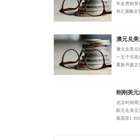
年走势前景
外汇策略主管J
澳元兑美
澳元兑美元
一五个月高
重新开盘之
强。 ...
北京时间周五
欧元兑美元升
新高至1.30