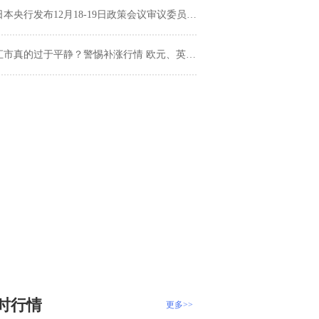
日本央行发布12月18-19日政策会议审议委员意见摘要
市真的过于平静？警惕补涨行情 欧元、英镑、日元及澳元走势预测
时行情
更多>>