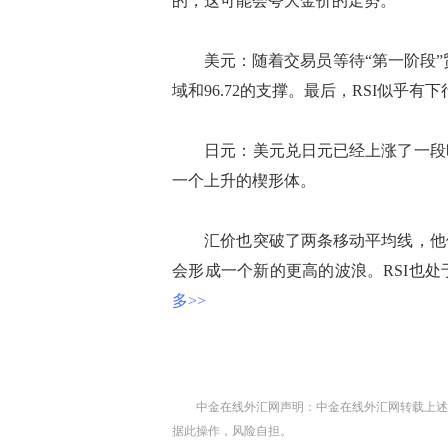
的，这可能会夸大金价的走势。
美元：随着交易员等待“第一阶段”贸
域和96.72的支撑。最后，RSI似乎
日元：美元兑日元已经上涨了一段时
一个上升的楔形体。
汇价也突破了两条移动平均线，他们可
会形成一个新的更高的波浪。RSI也
多>>
中金在线外汇网声明：中金在线外汇网转载上述
据此操作，风险自担。