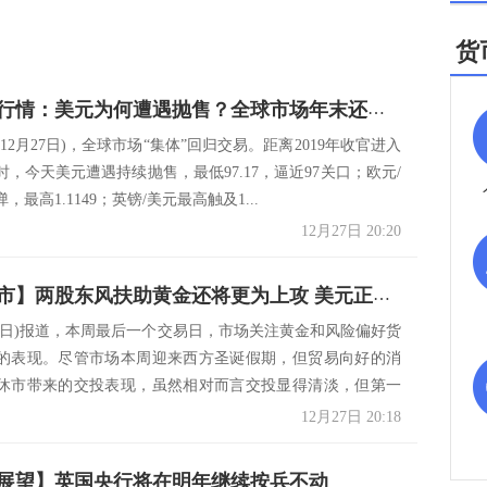
货
今天的大行情：美元为何遭遇抛售？全球市场年末还有一波“狂欢”
12月27日)，全球市场“集体”回归交易。距离2019年收官进入
，今天美元遭遇持续抛售，最低97.17，逼近97关口；欧元/
最高1.1149；英镑/美元最高触及1...
12月27日 20:20
【周五观市】两股东风扶助黄金还将更为上攻 美元正在丢失动能前景存大跌之险
月27日)报道，本周最后一个交易日，市场关注黄金和风险偏好货
的表现。尽管市场本周迎来西方圣诞假期，但贸易向好的消
休市带来的交投表现，虽然相对而言交投显得清淡，但第一
12月27日 20:18
0年展望】英国央行将在明年继续按兵不动