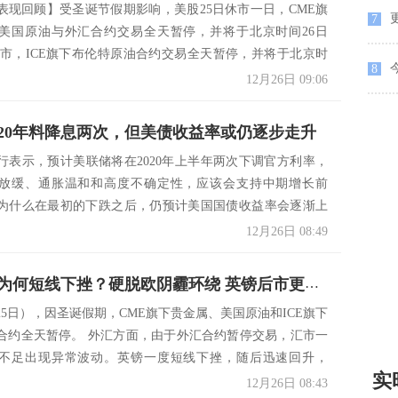
表现回顾】受圣诞节假期影响，美股25日休市一日，CME旗
7
美国原油与外汇合约交易全天暂停，并将于北京时间26日
照常开市，ICE旗下布伦特原油合约交易全天暂停，并将于北京时
8
12月26日 09:06
020年料降息两次，但美债收益率或仍逐步走升
行表示，预计美联储将在2020年上半年两次下调官方利率，
放缓、通胀温和和高度不确定性，应该会支持中期增长前
为什么在最初的下跌之后，仍预计美国国债收益率会逐渐上
12月26日 08:49
隔夜英镑为何短线下挫？硬脱欧阴霾环绕 英镑后市更艰难？
25日），因圣诞假期，CME旗下贵金属、美国原油和ICE旗下
合约全天暂停。 外汇方面，由于外汇合约暂停交易，汇市一
不足出现异常波动。英镑一度短线下挫，随后迅速回升，
实
12月26日 08:43