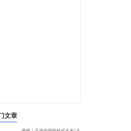
门文章
警惕！圣诞假期朝鲜或送来“大