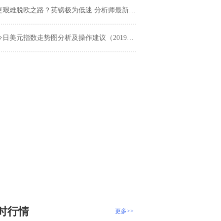
更艰难脱欧之路？英镑极为低迷 分析师最新技术预测
今日美元指数走势图分析及操作建议（2019年12月26日）
时行情
更多>>