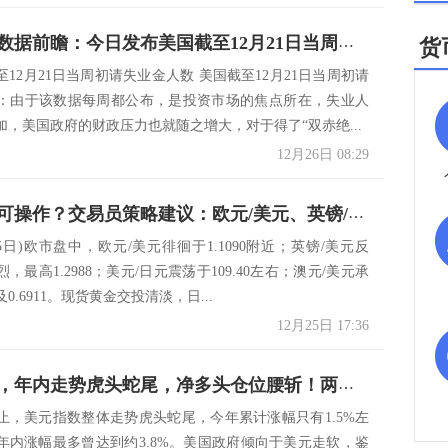
今日财经数据前瞻：今日发布美国截至12月21日当周初请失业金人数
货
12月21日当周初请失业金人数 美国截至12月21日当周初请
：由于该数据每周都公布，是投资市场的焦点所在，失业人
加，美国政府的财政压力也就随之增大，对于得了“双赤绝...
12月26日 08:29
圣诞节也可操作？交易员策略建议：欧元/美元、英镑/美元、美元/日元、澳元/美元
25日)欧市盘中，欧元/美元徘徊于1.1090附近；英镑/美元反
，最高1.2988；美元/日元震荡于109.40左右；澳元/美元承
0.6911。现货黄金交投清淡，日...
12月25日 17:36
美元失宠，年内走势虎头蛇尾，净多头仓位腰斩！两大投行预计：明年料丧失上行动力
止，美元指数整体走势虎头蛇尾，今年累计涨幅只有1.5%左
年内涨幅最多曾达到约3.8%。美国政府倾向于美元走软，鉴