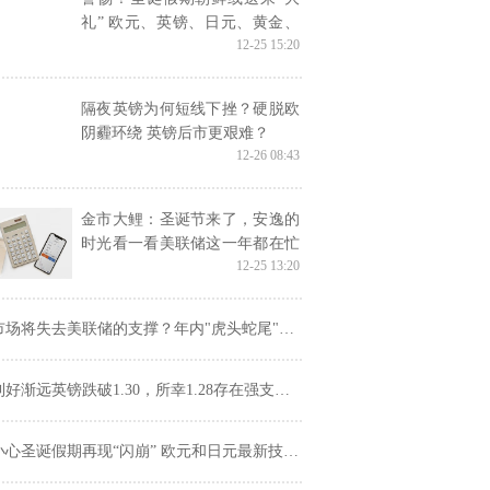
礼” 欧元、英镑、日元、黄金、
12-25 15:20
白银技术走势分析
隔夜英镑为何短线下挫？硬脱欧
阴霾环绕 英镑后市更艰难？
12-26 08:43
金市大鲤：圣诞节来了，安逸的
时光看一看美联储这一年都在忙
12-25 13:20
些什么
场将失去美联储的支撑？年内"虎头蛇尾"的美元明年更没动力！
好渐远英镑跌破1.30，所幸1.28存在强支撑！除了脱欧，还有哪两大因素关乎后市命运？
小心圣诞假期再现“闪崩” 欧元和日元最新技术走势分析