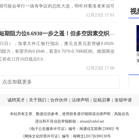
年美国可能会举行一场有争议的总统大选，明年对看涨者来说可
视
12月25日 17:01
澳元距离短期阻力位0.6930一步之遥！但多空因素交织，2020年前景仍难料
25日），加拿大外汇银行指出，澳元兑美元若突破0.6920-
间的阻力，有望升向0.6940，甚至0.7070-0.7080区间。德国商业
在12月10日低点0.6...
12月25日 17:00
点击加载更多
诚聘英才
|
关于我们
|
合作伙伴
|
法律声明
|
征稿启事
|
友链申请
本站所有文章、数据仅供参考，使用前务请仔细阅读
法律声明
，风险自负
违法和不良信息举报邮箱：
zixun@cnfol.net
《电子公告服务许可证》编号：闽通信互联网 [2008]1 号
《网络文化经营许可证》编号：闽网文[2017]6399130号