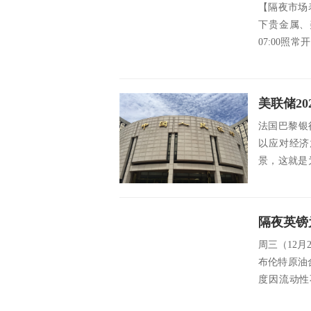
【隔夜市场
下贵金属、
07:00
间...
美联储2
法国巴黎银
以应对经济
景，这就是
升。 欧元...
周三（12月
布伦特原油
度因流动性
隔...