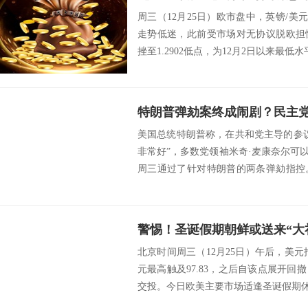
周三（12月25日）欧市盘中，英镑/美元
走势低迷，此前受市场对无协议脱欧担
挫至1.2902低点，为12月2日以来最低水
美国总统特朗普称，在共和党主导的参
非常好”，多数党领袖米奇·麦康奈尔可
周三通过了针对特朗普的两条弹劾指控
冻结对...
北京时间周三（12月25日）午后，美元指
元最高触及97.83，之后自该点展开
交投。今日欧美主要市场适逢圣诞假期休