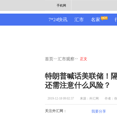
手机网
7*24快讯
汇市
名家
首页
汇市观察
>>
>>
正文
特朗普喊话美联储！隔
还需注意什么风险？
2019-12-18 09:02:37
来源：外汇网
作者：
关注外汇网：
我要分享