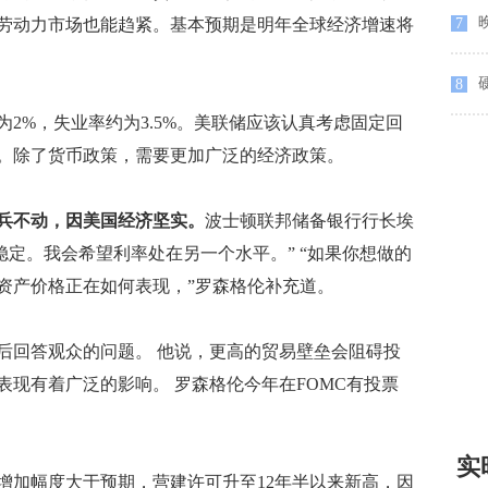
晚
劳动力市场也能趋紧。基本预期是明年全球经济增速将
7
8
2%，失业率约为3.5%。美联储应该认真考虑固定回
。除了货币政策，需要更加广泛的经济政策。
兵不动，因美国经济坚实。
波士顿联邦储备银行行长埃
稳定。我会希望利率处在另一个水平。” “如果你想做的
资产价格正在如何表现，”罗森格伦补充道。
回答观众的问题。 他说，更高的贸易壁垒会阻碍投
现有着广泛的影响。 罗森格伦今年在FOMC有投票
实
加幅度大于预期，营建许可升至12年半以来新高，因