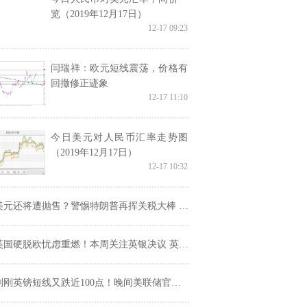
览（2019年12月17日）
12-17 09:23
闫瑞祥：欧元短线震荡，价格有
回撤修正迹象
12-17 11:10
今日美元对人民币汇率走势图
（2019年12月17日）
12-17 10:32
元还将遭抛售？警惕特朗普再挥关税大棒 外汇市场日内操作策略建议
英国硬脱欧忧虑重燃！本周关注英银决议 英镑涨势就此终结？
刚英镑短线又跌近100点！晚间美联储官员携数据来袭 欧元、英镑、澳元走势分析