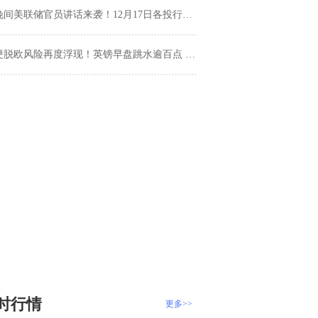
间美联储官员讲话来袭！12月17日各投行美元、欧元、英镑、日元最新交易策略汇总
硬脱欧风险再度浮现！英镑早盘跳水逾百点 接下来如何走？
时行情
更多>>