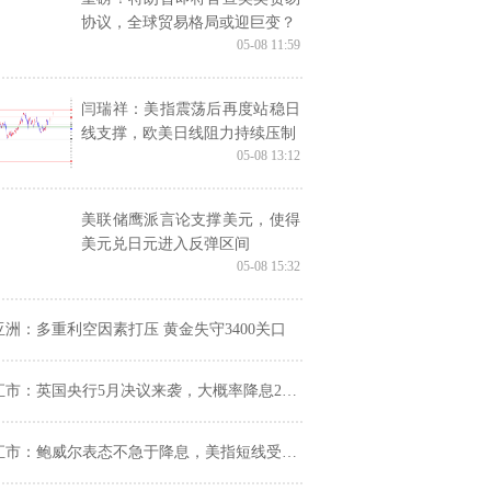
协议，全球贸易格局或迎巨变？
05-08 11:59
闫瑞祥：美指震荡后再度站稳日
线支撑，欧美日线阻力持续压制
05-08 13:12
美联储鹰派言论支撑美元，使得
美元兑日元进入反弹区间
05-08 15:32
亚洲：多重利空因素打压 黄金失守3400关口
汇市：英国央行5月决议来袭，大概率降息25基点
汇市：鲍威尔表态不急于降息，美指短线受提振