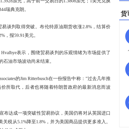
1.3928加元，高于前一交易日的1.3808加元；1美元兑换
344瑞典克朗。
货
谈判取得突破。布伦特原油期货收涨2.8%，结算价
%，报59.91美元。
 Hvalbye表示，围绕贸易谈判的乐观情绪为市场提供了
的石油市场波动尚未结束。
sociates的Jim Ritterbusch在一份报告中称："过去几年推
溢价所取代，后者也将随着特朗普政府的最新消息而波
布达成一项突破性贸易协议，美国仍将对从英国进口
关税从5.1%降至1.8%，并为美国商品提供更多准入。