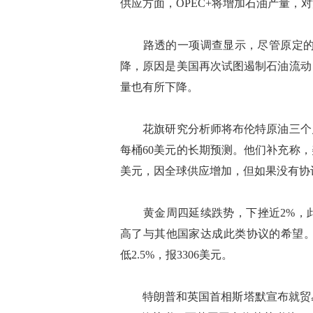
供应方面，OPEC+将增加石油产量，
路透的一项调查显示，尽管原定的增产
降，原因是美国再次试图遏制石油流动
量也有所下降。
花旗研究分析师将布伦特原油三个月的
每桶60美元的长期预测。他们补充称
美元，因全球供应增加，但如果没有协
黄金周四延续跌势，下挫近2%，此
高了与其他国家达成此类协议的希望。现货
低2.5%，报3306美元。
特朗普和英国首相斯塔默宣布就贸易问