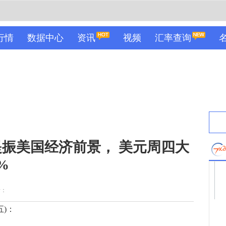
行情
数据中心
资讯
视频
汇率查询
振美国经济前景， 美元周四大
近2%
者：
五)：