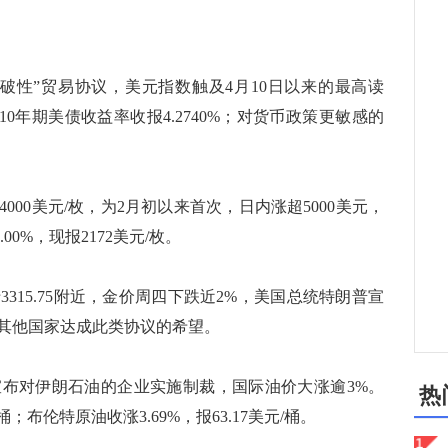
性”贸易协议，美元指数触及4月10日以来的最高读
准的10年期美债收益率收报4.2740%；对货币政策更敏感的
00美元/枚，为2月初以来首次，日内涨超5000美元，
.00%，现报2172美元/枚。
15.75附近，金价周四下跌近2%，美国总统特朗普宣
其他国家达成此类协议的希望。
对伊朗石油的企业实施制裁，国际油价大涨逾3%。
热
/桶；布伦特原油收涨3.69%，报63.17美元/桶。