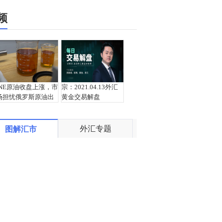
频
INE原油收盘上涨，市
宗：2021.04.13外汇
场担忧俄罗斯原油出
黄金交易解盘
口受阻
外汇专题
图解汇市
盛文兵：通胀预期再
栾雪：4月13日黄金外
度升温 且看美联储如
汇上证解盘
何应对