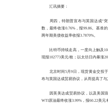
汇讯摘要：
周四，特朗普宣布与英国达成“突破
数，最终收涨0.76%，报99.86。基
两年期美债收益率收报3.7870%。
比特币持续走高，一度向上触及1040
现报102773美元/枚；以太坊日内暴涨20
北京时间5月9日，现货黄金交投于33
布与英国达成贸易协议，从而提高了与
因英美达成贸易协议，以及美国宣布
WTI原油最终收涨3.99%，报60.22美元