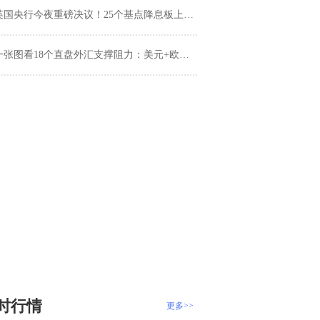
国央行今夜重磅决议！25个基点降息板上钉钉，但更大的风暴还在后头？
张图看18个直盘外汇支撑阻力：美元+欧系日系+商品货币+新兴货币(2025年5月8日)
时行情
更多>>