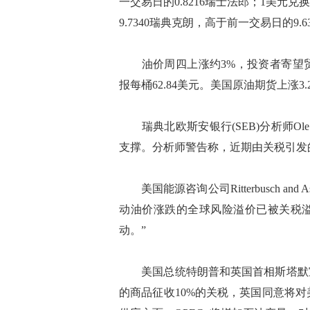
一交易日的0.8216瑞士法郎；1美元兑换
9.7340瑞典克朗，高于前一交易日的9.6
油价周四上涨约3%，投资者寄望贸易
报每桶62.84美元。美国原油期货上涨3.2
瑞典北欧斯安银行(SEB)分析师Ole
支撑。分析师警告称，近期由关税引发
美国能源咨询公司Ritterbusch and As
动油价涨跌的全球风险溢价已被关税
动。”
美国总统特朗普和英国首相斯塔默宣
的商品征收10%的关税，英国同意将对美