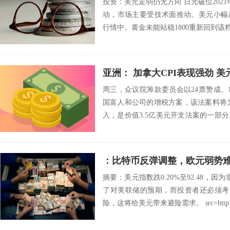
投资：美元走弱仍无方向 日元破位2021
动，市场主要受技术面推动。美元小幅
行情中。黄金未能站稳1800重新回到该档
亚洲： 加拿大CPI表现强劲 美
周三，众议院筹款委员会以24票赞成、
国富人和公司的增税方案，该法案料将为
入，是价值3.5亿美元开支法案的一部
容...
：比特币反弹调整，欧元弱势
摘要：美元指数跌0.20%至92.48，因
了对美联储的预期，而投资者还必须考
险，这将给美元带来避险需求。 src=http://f