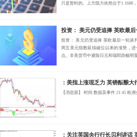
只是暂时的。上方阻力依然位于1.1688，同
投资： 美元仍受追捧 英欧最
投资： 美元仍受追捧 英欧最后一轮谈判拉开
周五美元指数延续破位以来的涨势，进
点。非美货币中避险日元和瑞郎跌幅明显
：美指上涨现乏力 英镑酝酿大
【消息面】 时间 数据及事件 21:45 欧
：关注英国央行行长贝利讲话 