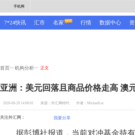
手机网
7*24快讯
汇市
名家
行情
数据中心
资
首页
机构分析
>>
>>
正文
亚洲：美元回落且商品价格走高 澳
2020-09-29 14:06:01
来源：外汇网特约
作者：MichaelLee
关注外汇网：
我要分享
据彭博社报道，当前对冲基金持有