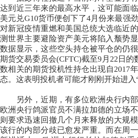
达到近三年来的最高水平，这可能面
美元兑G10货币便创下了4月份来最强
对新冠疫情重燃和美国总统大选临近
测世界主要避险资产美元将陷入颓势
数据显示，这些空头持仓被平仓的仍
期货交易委员会(CFTC)截至9月22日的
数相关的期货投机性持仓出现自2017年
态。这表明投机者可能才刚刚开始进入“
另外，近期，有多位欧洲央行内部
欧洲央行鸽派官员不满拉加德的立场
则要求迅速回撤几个月来释放的大规
该行的内部分歧已愈发严重。而在周