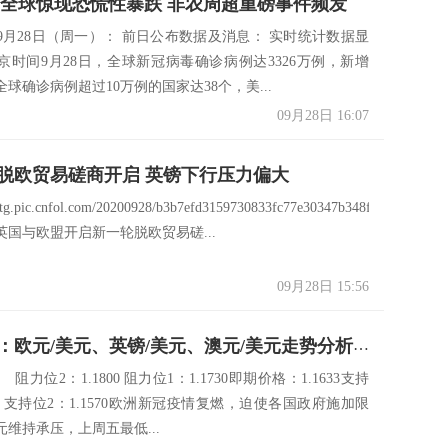
ts: 全球惊现恐慌性暴跌 非农周超重磅事件频发
9月28日（周一）： 前日公布数据及消息： 实时统计数据显
京时间9月28日，全球新冠病毒确诊病例达3326万例，新增
例。全球确诊病例超过10万例的国家达38个，美...
09月28日 16:07
脱欧贸易磋商开启 英镑下行压力偏大
xstg.pic.cnfol.com/20200928/b3b7efd3159730833fc77e30347b348f.jpg
英国与欧盟开启新一轮脱欧贸易磋...
09月28日 15:56
中国银行：欧元/美元、英镑/美元、澳元/美元走势分析（9月28日）
力位2：1.1800 阻力位1：1.1730即期价格：1.1633支持
600 支持位2：1.1570欧洲新冠疫情复燃，迫使各国政府施加限
维持承压，上周五最低...