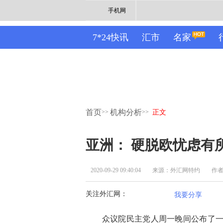
手机网
7*24快讯
汇市
名家
首页
机构分析
>>
>>
正文
亚洲： 硬脱欧忧虑
2020-09-29 09:40:04
来源：外汇网特约
作者：
关注外汇网：
我要分享
众议院民主党人周一晚间公布了一项规模为