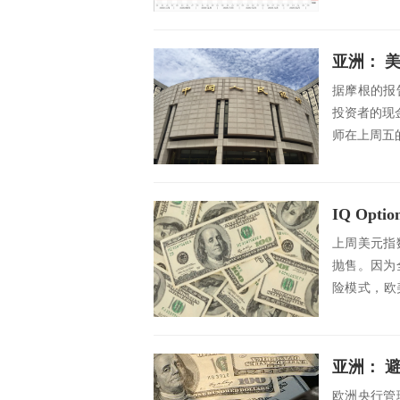
亚洲： 
据摩根的报
投资者的现金
师在上周五
IQ Op
上周美元指
抛售。因为
险模式，欧
暴跌行情”。.
亚洲： 
欧洲央行管