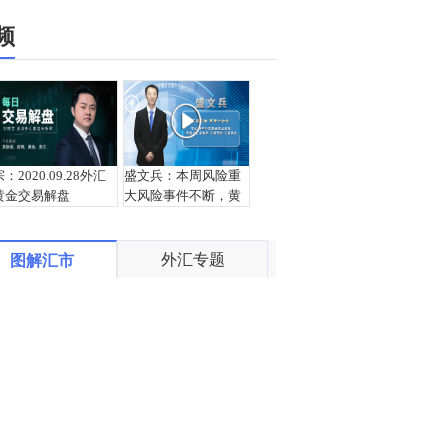
频
宗：2020.09.28外汇
盛文兵：本周风险重
黄金交易解盘
大风险事件不断，黄
金1872区域空
外汇专题
图解汇市
栾雪：9月28日黄金外
张志：美元涨势衰
汇上证解盘
竭，即将开始！