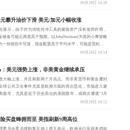
09月28日 14:29
美元攀升油价下滑 美元/加元小幅收涨
告显示，由于作为传统对冲工具的避险资产没有发挥作用，
储备可能正再度高于预期。以JohnNormand为首的小摩策略
的一份报告中写道，现金配置高于平均水平，可能是宽松...
09月28日 14:14
tion：美元强势上涨，非美黄金继续承压
数大幅上涨，并且刷新两个月高点。而非美货币和黄金遭到
全球公共卫生事件尤其是欧洲方面的再次恶化，市场进入避
美股市，尤其是处于历史高位的美国股市，或再次遭遇“3月
..
09月28日 10:12
避险买盘蜂拥而至 美指刷新9周高位
理委员会委员维勒鲁瓦德上周五表示，欧洲央行应该考虑如