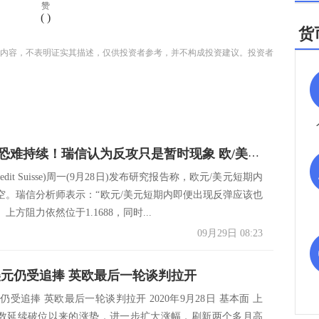
赞
(
)
货
内容，不表明证实其描述，仅供投资者参考，并不构成投资建议。投资者
欧元反弹恐难持续！瑞信认为反攻只是暂时现象 欧/美恐深度回撤
edit Suisse)周一(9月28日)发布研究报告称，欧元/美元短期内
空。瑞信分析师表示：“欧元/美元短期内即便出现反弹应该也
上方阻力依然位于1.1688，同时...
09月29日 08:23
美元仍受追捧 英欧最后一轮谈判拉开
仍受追捧 英欧最后一轮谈判拉开 2020年9月28日 基本面 上
数延续破位以来的涨势，进一步扩大涨幅，刷新两个多月高