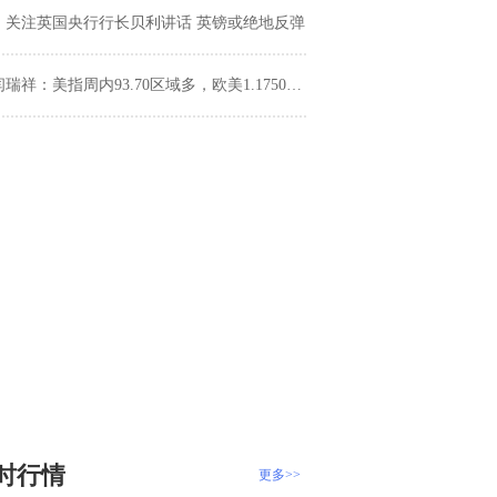
：关注英国央行行长贝利讲话 英镑或绝地反弹
闫瑞祥：美指周内93.70区域多，欧美1.1750区域空
时行情
更多>>