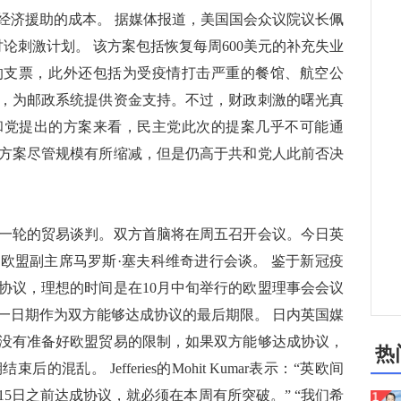
经济援助的成本。 据媒体报道，美国国会众议院议长佩
讨论刺激计划。 该方案包括恢复每周600美元的补充失业
元的支票，此外还包括为受疫情打击严重的餐馆、航空公
，为邮政系统提供资金支持。不过，财政刺激的曙光真
和党提出的方案来看，民主党此次的提案几乎不可能通
方案尽管规模有所缩减，但是仍高于共和党人此前否决
轮的贸易谈判。双方首脑将在周五召开会议。今日英
欧盟副主席马罗斯·塞夫科维奇进行会谈。 鉴于新冠疫
协议，理想的时间是在10月中旬举行的欧盟理事会会议
一日期作为双方能够达成协议的最后期限。 日内英国媒
没有准备好欧盟贸易的限制，如果双方能够达成协议，
热
乱。 Jefferies的Mohit Kumar表示：“英欧间
15日之前达成协议，就必须在本周有所突破。” “我们希