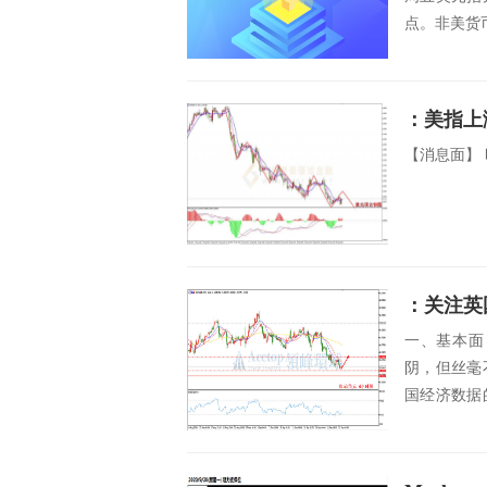
点。非美货
：美指上
【消息面】 
：关注英
一、基本面
阴，但丝毫
国经济数据
转才能支撑美