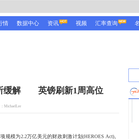
行情
数据中心
资讯
视频
汇率查询
有所缓解 英镑刷新1周高位
MichaelLee
2.2万亿美元的财政刺激计划(HEROES Act)。