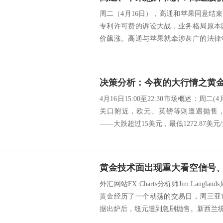
周二（4月16日），高通和苹果同意结
专利许可费的诉讼大战，业务格局原本
价飙涨。高通与苹果就牵涉甚广的法律
项供应协议...
4月16日15:00至22:30市场概述：周二
关口附近，欧元、英镑等则遭遇抛售
——大跌超过15美元，最低1272.87美元/
外汇网站FX Charts分析师Jim Langl
黄金经历了一个动荡的交易日，周三亚
据出炉后，纽元遭到急剧抛售。新西兰统计