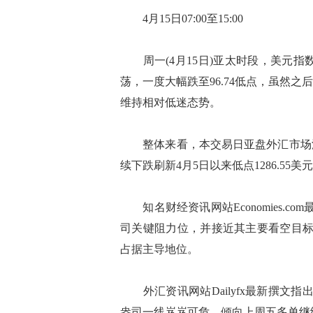
4月15日07:00至15:00
周一(4月15日)亚太时段，美元指数
荡，一度大幅跌至96.74低点，虽然
维持相对低迷态势。
整体来看，本交易日亚盘外汇市场波
续下跌刷新4月5日以来低点1286.55美
知名财经资讯网站Economies.co
司关键阻力位，并接近其主要看空目标1
占据主导地位。
外汇资讯网站Dailyfx最新撰文指出，
盎司一线岌岌可危。倾向上周五多单继