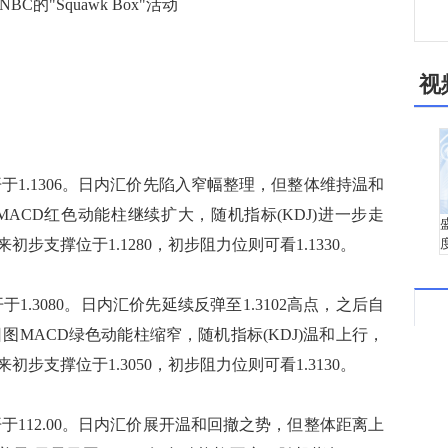
的"Squawk Box"活动
视
1.1306。日内汇价先陷入窄幅整理，但整体维持温和
ACD红色动能柱继续扩大，随机指标(KDJ)进一步走
支撑位于1.1280，初步阻力位则可看1.1330。
3080。日内汇价先延续反弹至1.3102高点，之后自
图MACD绿色动能柱缩窄，随机指标(KDJ)温和上行，
支撑位于1.3050，初步阻力位则可看1.3130。
112.00。日内汇价展开温和回撤之势，但整体距离上