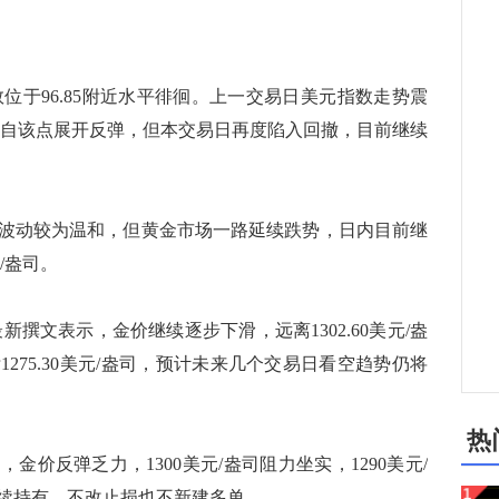
位于96.85附近水平徘徊。上一交易日美元指数走势震
之后自该点展开反弹，但本交易日再度陷入回撤，目前继续
动较为温和，但黄金市场一路延续跌势，日内目前继
元/盎司。
m最新撰文表示，金价继续逐步下滑，远离1302.60美元/盎
275.30美元/盎司，预计未来几个交易日看空趋势仍将
热
金价反弹乏力，1300美元/盎司阻力坐实，1290美元/
续持有，不改止损也不新建多单。