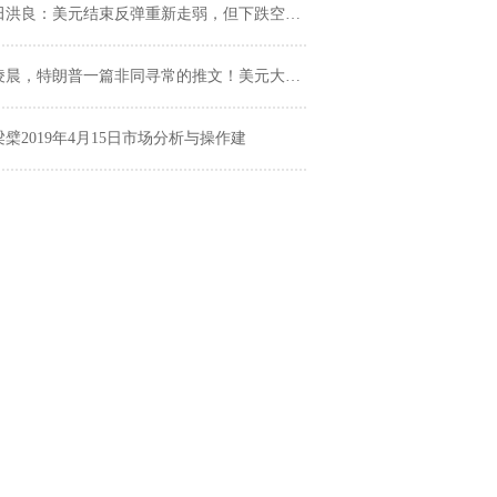
田洪良：美元结束反弹重新走弱，但下跌空间同样不大
凌晨，特朗普一篇非同寻常的推文！美元大危机要来了？
梁檗2019年4月15日市场分析与操作建