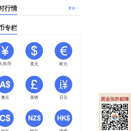
时行情
更多>>
币专栏
人民币
美元
欧元
澳元
英镑
日元