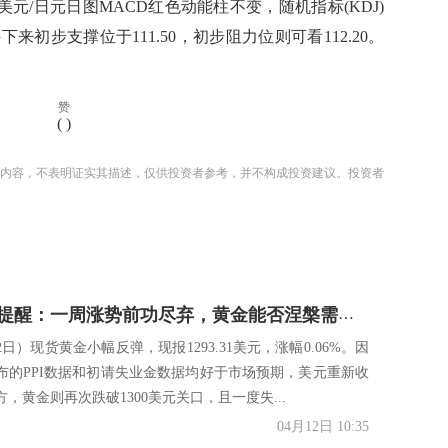
美元/日元日图MACD红色动能柱不变，随机指标(KDJ)
初步支撑位于111.50，初步阻力位则可看112.20。
赞
(
)
内容，不表明证实其描述，仅供投资者参考，并不构成投资建议。投资者
黄金交易提醒：一周涨势前功尽弃，黄金能否涅槃需关注四月末这一数据
2日）现货黄金小幅反弹，现报1293.31美元，涨幅0.06%。因
布的PPI数据和初请失业金数据均好于市场预期，美元重新收
方，黄金则再次跌破1300美元关口，且一度失...
04月12日 10:35