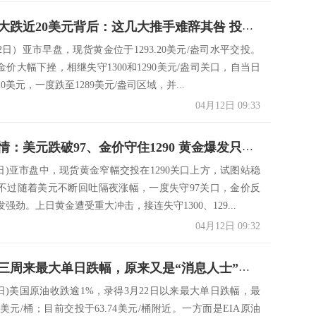
隔夜黄金大跌近20美元背后：这几大推手难辞其咎 投行缘何顽强看多？
2日）亚市早盘，现货黄金位于1293.20美元/盎司水平交投。
价大幅下挫，相继失守1300和1290美元/盎司关口，自当日
0美元，一度跌至1289美元/盎司区域，并...
04月12日 09:33
新一波行情：美元跌破97、金价守住1290 黄金爆发只是时间问题？
2日)亚市盘中，现货黄金窄幅交投在1290关口上方，试图站稳
不过随着美元不断回吐隔夜涨幅，一度失守97关口，金价反
强劲。上日黄金遭受重大冲击，接连失守1300、129...
04月12日 09:32
原油录得三周来最大单日跌幅，原来又是“消息人士”惹的祸
1日)美国原油收跌逾1%，录得3月22日以来最大单日跌幅，最
33美元/桶；目前交投于63.74美元/桶附近。一方面是EIA原油