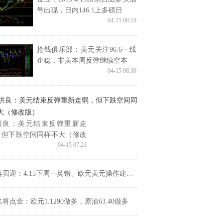
号出现，日内146.1上多磅日
04-15 08:10
抢钱俱乐部：美元关注96.6一线
企稳，非美本周反弹继续空本
04-15 08:30
洪良：美元结束反弹重新走
，但下跌空间同样不大（修改
04-15 07:21
）
蒋贝迎：4.15下周一英镑、欧元美元操作建议和走势预测分析
名将点金：欧元1.1290做多，原油63.40做多