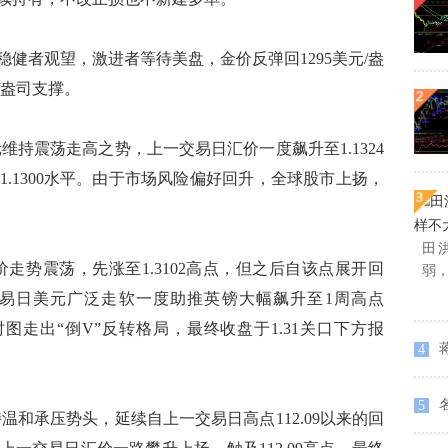
稳健者观望，激进者等待美盘，金价反弹回1295美元/盎
/盎司支撑。
持震荡走高之势，上一交易日汇价一度飙升至1.1324
.1300水平。由于市场风险偏好回升，全球股市上扬，
田
势震荡，先涨至1.3102高点，但之后自该点展开回
弱
版
易日美元广泛走软一度助推英镑大幅飙升至1周高点
时图走出“倒V”反转格局，最终收盘于1.31关口下方报
4
5
和承压势头，延续自上一交易日高点112.09以来的回