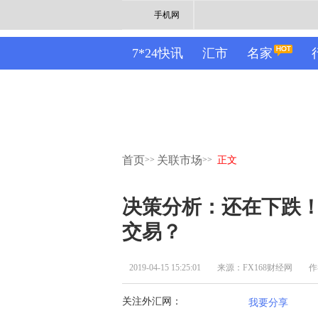
手机网
7*24快讯
汇市
名家
首页
关联市场
>>
>>
正文
决策分析：还在下跌！
交易？
2019-04-15 15:25:01
来源：FX168财经网
作
关注外汇网：
我要分享