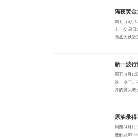
周五（4月1
上一交易日金
高点大跌近2
周五(4月1
这一水平。
弹的势头愈发
周四(4月1
低触及63.