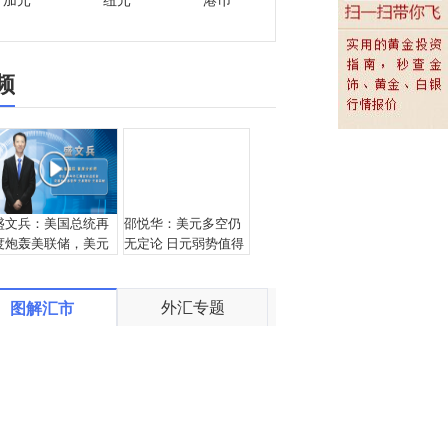
加元
纽元
港币
频
盛文兵：美国总统再
邵悦华：美元多空仍
度炮轰美联储，美元
无定论 日元弱势值得
指数继续逢高参与空
关注
头
外汇专题
图解汇市
盛文兵：鲍威尔讲话
邵悦华：美元短线多
承压美元，美元早间
头强势 非美面临关键
直接下挫
支撑