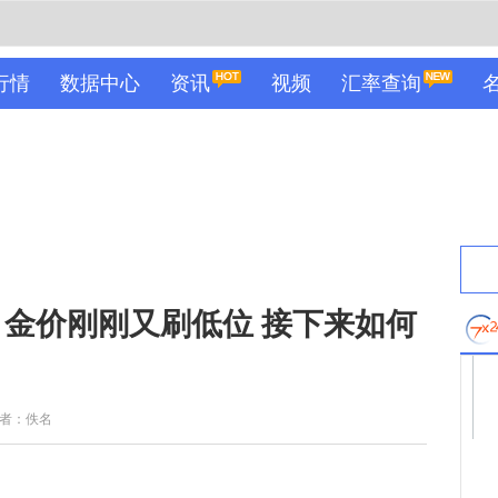
行情
数据中心
资讯
视频
汇率查询
金价刚刚又刷低位 接下来如何
者：佚名