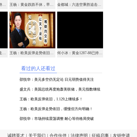
李生论金：黄金继续保持空头，原油则强市修正（视频）
王杨：黄金跌跌不休，早盘1275附近震荡后再空！
金都城：六连空乘胜追击，继续高沽
邵悦华：黄金破位下跌走弱 非美也有空头机会
王杨：欧美反弹走势依旧，缓慢但方向明确！
何小冰：黄金1287-88已持空，原油63.6空
看过的人还看过
邵悦华：美元多空仍无定论 日元弱势值得关注
盛文兵：美国总统再度炮轰美联储，美元指数继续
逢高参与空头
王杨：欧美反弹依旧，1.129上继续多！
王杨：欧美反弹走势依旧，缓慢但方向明确！
邵悦华：市场持续震荡调整 耐心等待格局突破
诚聘英才
|
关于我们
|
合作伙伴
|
法律声明
|
征稿启事
|
友链申请