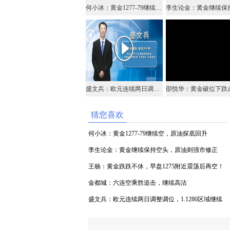
何小冰：黄金1277-79继续空，原油探底回升
盛文兵：欧元连续两日调整调位，1.1280区域继续做多
猜您喜欢
何小冰：黄金1277-79继续空，原油探底回升
李生论金：黄金继续保持空头，原油则强市修正
（视频）
王杨：黄金跌跌不休，早盘1275附近震荡后再空！
金都城：六连空乘胜追击，继续高沽
盛文兵：欧元连续两日调整调位，1.1280区域继续
做多