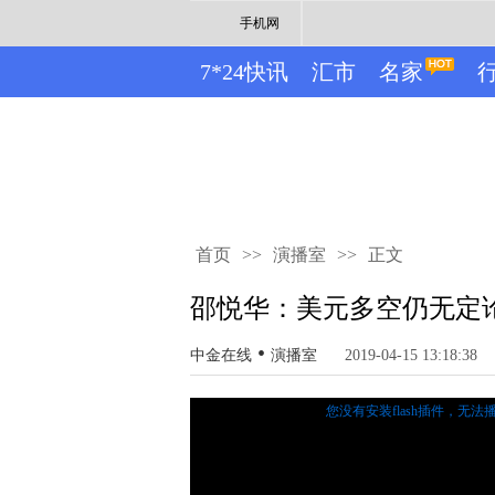
手机网
7*24快讯
汇市
名家
首页
>>
演播室
>>
正文
邵悦华：美元多空仍无定
•
中金在线
演播室
2019-04-15 13:18:38
您没有安装flash插件，无法