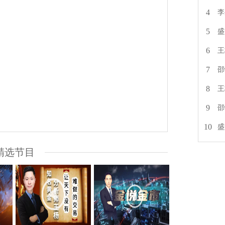
4
李
5
盛
6
王
7
邵
8
王
9
邵
10
盛
精选节目