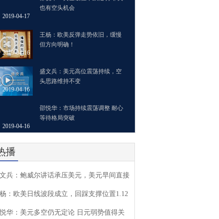
也有空头机会
2019-04-17
王杨：欧美反弹走势依旧，缓慢
但方向明确！
2019-04-16
盛文兵：美元高位震荡持续，空
头思路维持不变
2019-04-16
邵悦华：市场持续震荡调整 耐心
等待格局突破
2019-04-16
热播
文兵：鲍威尔讲话承压美元，美元早间直接
杨：欧美日线波段成立，回踩支撑位置1.12
悦华：美元多空仍无定论 日元弱势值得关