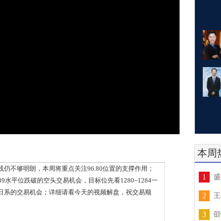
本周
不够明朗，本周将重点关注96.80位置的支撑作用；
1
盛
水平位跌破的空头交易机会，目标位先看1280~1284一
日系的交易机会；详细请看今天的视频解盘，祝交易顺
2
王
3
邵