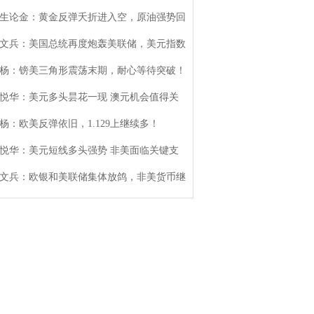
生论金：黄金反弹夭折进入空，原油强势回
文兵：美国总统再度炮轰美联储，美元指数
杨：镑美三角形震荡末期，耐心等待突破！
悦华：美元多头昙花一现 澳元机会值得关
杨：欧美反弹依旧，1.129上继续多！
悦华：美元短线多头强势 非美面临关键支
文兵：欧银和美联储集体放鸽，非美货币继