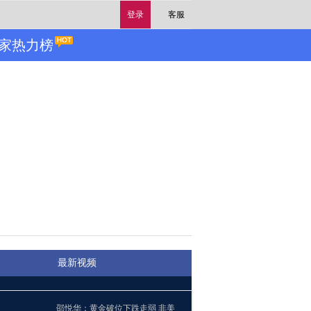
登录
客服
家热力榜
最新视频
邵悦华：黄金破位下跌走弱 非美