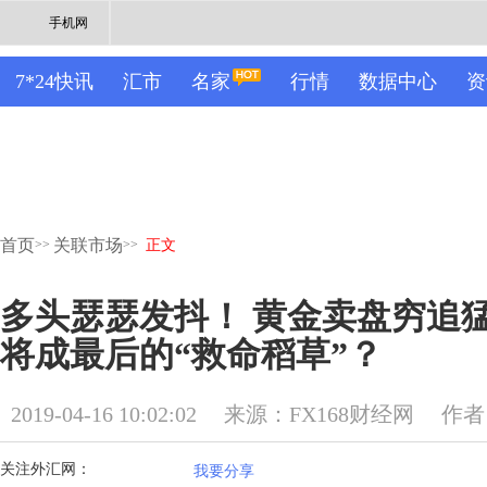
手机网
7*24快讯
汇市
名家
行情
数据中心
资
首页
关联市场
>>
>>
正文
多头瑟瑟发抖！ 黄金卖盘穷追猛
将成最后的“救命稻草”？
2019-04-16 10:02:02
来源：FX168财经网
作者
关注外汇网：
我要分享