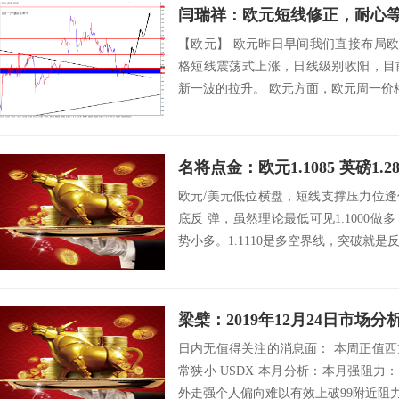
闫瑞祥：欧元短线修正，耐心
【欧元】 欧元昨日早间我们直接布局欧元
格短线震荡式上涨，日线级别收阳，目
新一波的拉升。 欧元方面，欧元周一价格
名将点金：欧元1.1085 英磅1.28
欧元/美元低位横盘，短线支撑压力位
底反 弹，虽然理论最低可见1.1000
势小多。1.1110是多空界线，突破就是反
梁檗：2019年12月24日市场
日内无值得关注的消息面： 本周正值
常狭小 USDX 本月分析：本月强阻力：98
外走强个人偏向难以有效上破99附近阻力，