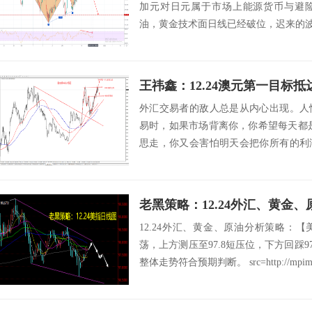
加元对日元属于市场上能源货币与避
油，黄金技术面日线已经破位，迟来的波段
外汇交易者的敌人总是从内心出现。人
易时，如果市场背离你，你希望每天都
思走，你又会害怕明天会把你所有的利
交易者必须克...
老黑策略：12.24外汇、黄金
12.24外汇、黄金、原油分析策略：
荡，上方测压至97.8短压位，下方回踩9
整体走势符合预期判断。 src=http://mpimg.