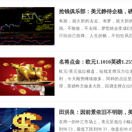
抢钱俱乐部：美元静待企稳，
有路，就大胆的去走。有梦，就大胆
闯。不敢做，不去闯，梦想就会变成幻
只怕自己投降。人生的帆，不怕狂风
己，定能铸造人生辉...
名将点金：欧元1.1010英磅1.25
欧元/美元低位横盘，短线支撑压力位
利，今天顺势继续做多，同样的点位坚
理，英磅昨天做多大胜，回调支撑点位
方面，...
田洪良：因前景依旧不明朗，
在周一的外汇市场上，美元呈低位小幅
到98.53，最低下跌到98.33，收盘在98