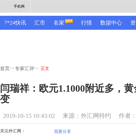
手机网
7*24快讯
汇市
名家
行情
数据中心
资
首页
专家汇评
>>
>>
正文
闫瑞祥：欧元1.1000附近多，
变
2019-10-15 10:43:02
来源：外汇网特约
作者
关注外汇网：
我要分享