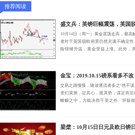
推荐阅读
盛文兵：英镑巨幅震荡，英国
10月14日（周一）黄金震荡走高，最高触及
者对于英国脱欧前景仍然充满不确定性
险情绪升温，黄金受益上涨。此外，
裁...
金宝：2019.10.15磅系看多
交易之路慢慢，随波逐流者多之!然不
变幻莫测，定其心，观其势，谋定而后
帷幄之中，方能决胜千里之外。怀疑能
src...
梁檗：10月15日日元及欧日镑