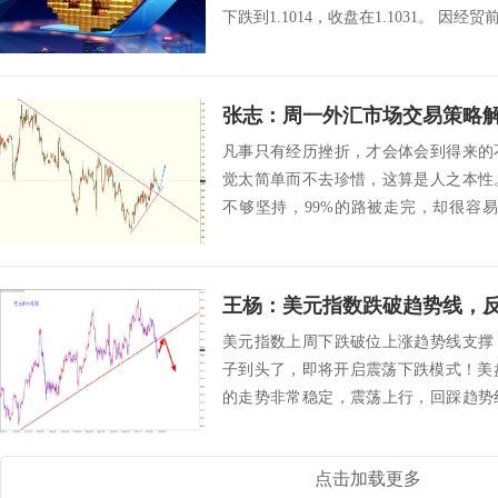
下跌到1.1014，收盘在1.1031。 因经贸前景
张志：周一外汇市场交易策略
凡事只有经历挫折，才会体会到得来的
觉太简单而不去珍惜，这算是人之本性
不够坚持，99%的路被走完，却很容
早。 美元...
王杨：美元指数跌破趋势线，反弹
美元指数上周下跌破位上涨趋势线支撑
子到头了，即将开启震荡下跌模式！美盘
的走势非常稳定，震荡上行，回踩趋势
情在上...
点击加载更多