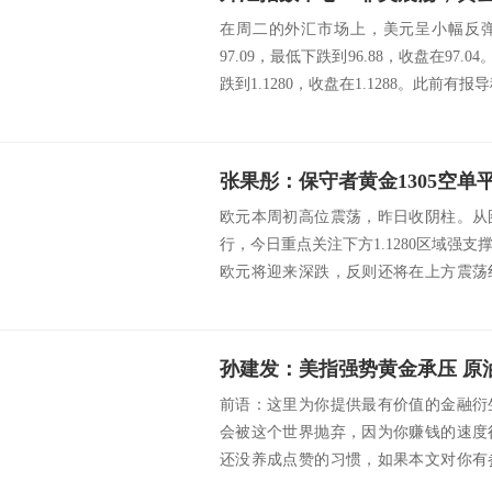
在周二的外汇市场上，美元呈小幅反
97.09，最低下跌到96.88，收盘在97.
跌到1.1280，收盘在1.1288。此前有报导
张果彤：保守者黄金1305空单
欧元本周初高位震荡，昨日收阴柱。从
行，今日重点关注下方1.1280区域强
欧元将迎来深跌，反则还将在上方震荡
期有空...
孙建发：美指强势黄金承压 原
前语：这里为你提供最有价值的金融衍
会被这个世界抛弃，因为你赚钱的速度
还没养成点赞的习惯，如果本文对你有
点个赞，以示鼓...