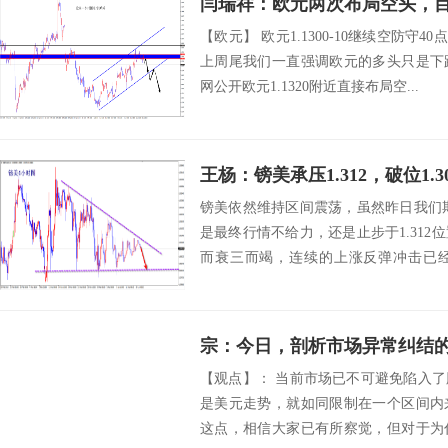
闫瑞祥：欧元两次布局空头，
【欧元】 欧元1.1300-10继续空防守40点目的地
上周尾我们一直强调欧元的多头只是下
网公开欧元1.1320附近直接布局空...
王杨：镑美承压1.312，破位1.
镑美依然维持区间震荡，虽然昨日我们期
是最终行情不给力，还是止步于1.31
而衰三而竭，连续的上涨反弹冲击已
变，...
宗：今日，剖析市场异常纠结
【观点】： 当前市场已不可避免陷入
是美元走势，就如同限制在一个区间内
这点，相信大家已有所察觉，但对于为