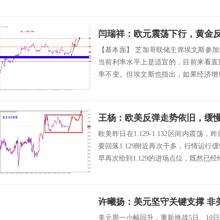
许并不...
闫瑞祥：欧元震荡下行，黄金
【基本面】 芝加哥联储主席埃文斯参
当前利率水平上是适宜的，目前来看直
率不变。但埃文斯也指出，如果经济增
膨胀形成势...
王杨：欧美反弹走势依旧，缓
欧美昨日在1.129-1.132区间内震
要回落1.129附近再次干多，行情运
早再次给到1.129的进场点位，既然已经
许曦扬：美元坚守关键支撑 非
美元周一小幅回升，重新挑战5日、10