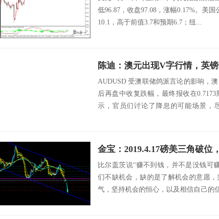
低96.87，收盘97.08，涨幅0.17%
10.1，高于前值3.7和预期6.7；纽...
陈迪：澳元出现V字行情，英
AUDUSD 受澳联储鸽派言论的影响，
后再盘中收复跌幅，最终报收在0.71
示，官员们讨论了降息的可能场景，
储...
金宝：2019.4.17磅美三角破位，
比尔盖茨说“赚不到钱，并不是没钱可
们不缺机会，缺的是了解机会的意愿，
气，坚持机会的恒心，以及相信自己的信
上好 s...