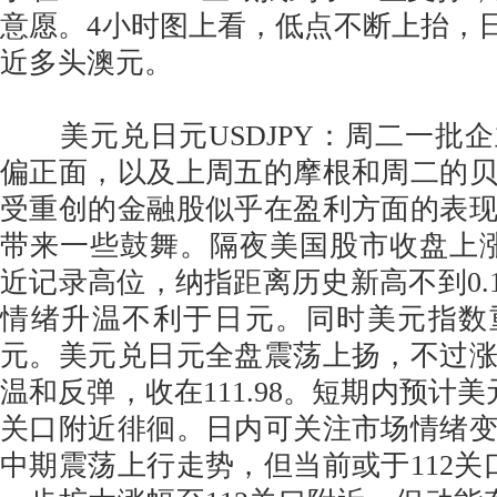
意愿。4小时图上看，低点不断上抬，日内
近多头澳元。
美元兑日元USDJPY：周二一批
偏正面，以及上周五的摩根和周二的
受重创的金融股似乎在盈利方面的表
带来一些鼓舞。隔夜美国股市收盘上涨
近记录高位，纳指距离历史新高不到0.
情绪升温不利于日元。同时美元指数
元。美元兑日元全盘震荡上扬，不过
温和反弹，收在111.98。短期内预计美
关口附近徘徊。日内可关注市场情绪
中期震荡上行走势，但当前或于112关