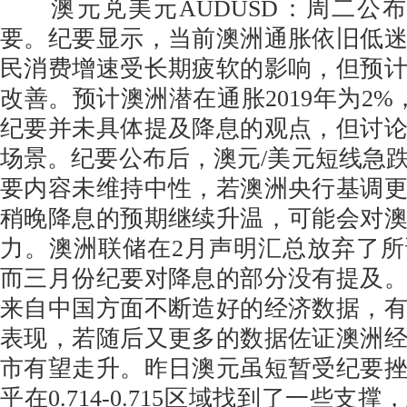
澳元兑美元AUDUSD：周二公布
要。纪要显示，当前澳洲通胀依旧低
民消费增速受长期疲软的影响，但预
改善。预计澳洲潜在通胀2019年为2%，2
纪要并未具体提及降息的观点，但讨
场景。纪要公布后，澳元/美元短线急
要内容未维持中性，若澳洲央行基调
稍晚降息的预期继续升温，可能会对
力。澳洲联储在2月声明汇总放弃了所
而三月份纪要对降息的部分没有提及
来自中国方面不断造好的经济数据，
表现，若随后又更多的数据佐证澳洲
市有望走升。昨日澳元虽短暂受纪要
乎在0.714-0.715区域找到了一些支