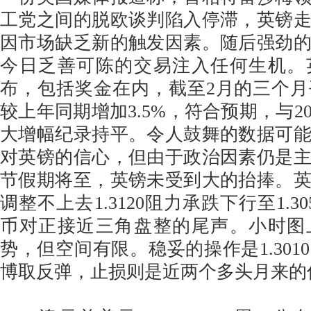
工党之间的脱欧谈判陷入停滞，英镑
因市场缺乏新的触发因素。随后强劲
今日乏善可陈的交易注入任何生机。
布，包括奖金在内，截至2月的三个
较上年同期增加3.5%，符合预期，与2
大增幅纪录持平。令人鼓舞的数据可
对英镑的信心，但由于政治因素仍是
节假期将至，英镑未受到大的抬捧。
调整不上去1.3120阻力承跌下行至1.3
币对正接近三角盘整的尾声。小时图
势，但空间有限。稳妥的操作是1.301
博取反弹，止损则是近两个多头月来的低点