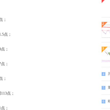
2点；
.5点；
8点；
7点；
历
4
3点；
重
5
113点；
刚
6
1点；