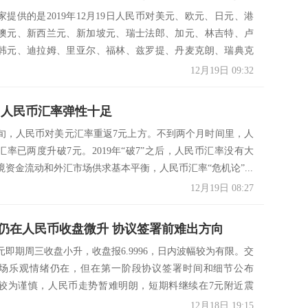
提供的是2019年12月19日人民币对美元、欧元、日元、港
澳元、新西兰元、新加坡元、瑞士法郎、加元、林吉特、卢
韩元、迪拉姆、里亚尔、福林、兹罗提、丹麦克朗、瑞典克
12月19日 09:32
 人民币汇率弹性十足
，人民币对美元汇率重返7元上方。不到两个月时间里，人
汇率已两度升破7元。2019年“破7”之后，人民币汇率没有大
境资金流动和外汇市场供求基本平衡，人民币汇率“危机论”...
12月19日 08:27
仍在人民币收盘微升 协议签署前难出方向
元即期周三收盘小升，收盘报6.9996，日内波幅较为有限。交
场乐观情绪仍在，但在第一阶段协议签署时间和细节公布
较为谨慎，人民币走势暂难明朗，短期料继续在7元附近震
12月18日 19:15