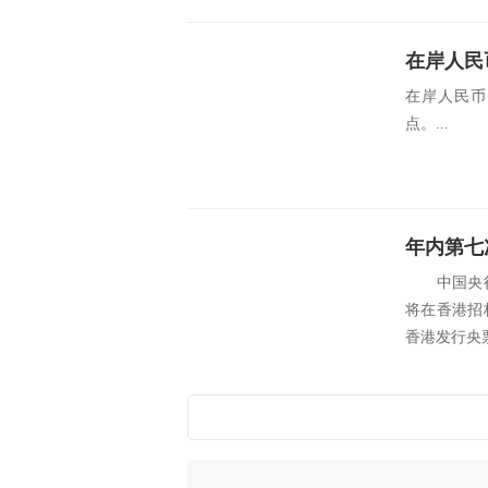
在岸人民币兑
点。...
中国央行1
将在香港招
香港发行央票。 sr