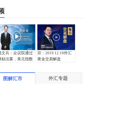
频
盛文兵：众议院通过
宗：2019.12.19外汇
弹劾法案，美元指数
黄金交易解盘
97.25区域多
外汇专题
图解汇市
邵悦华：美元反弹考
王杨：美元指数下跌
验关键压力 加元强势
趋势已成，反弹97.5
值得关注
还是空！