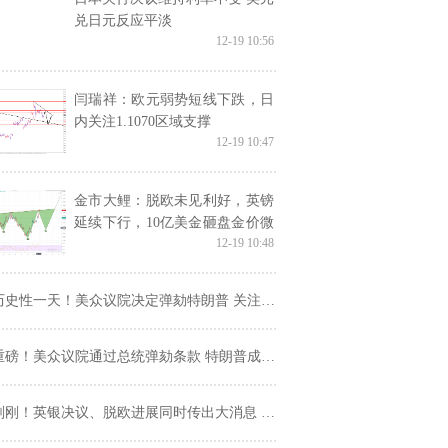
兑日元反应平淡
12-19 10:56
闫瑞祥：欧元弱势短线下跌，日
内关注1.1070区域支撑
12-19 10:47
金市大鲤：脱欧未见利好，英镑
延续下行，10亿美金砸盘金价微
12-19 10:48
挫
史性一天！美众议院决定弹劾特朗普 关注参院大佬讲话 外汇市场操作建议
磅！美众议院通过总统弹劾条款 特朗普成史上第三位遭弹劾总统
刚！英银决议、脱欧进展同时传出大消息 英镑兑美元短线收复1.31关口