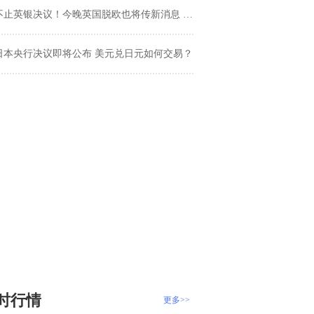
止英银决议！今晚英国脱欧也将传新消息 欧元、英镑、澳元走势分析
日本央行决议即将公布 美元兑日元如何交易？
时行情
更多>>