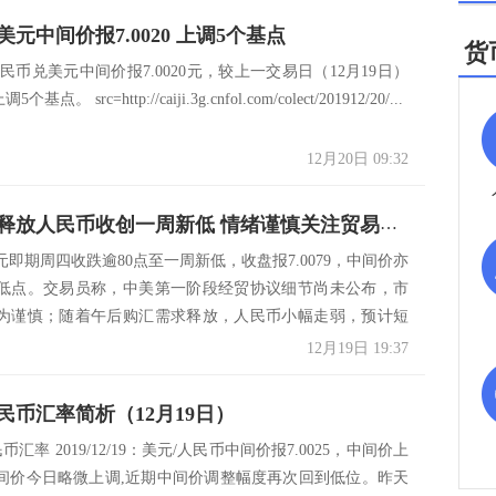
元中间价报7.0020 上调5个基点
货
兑美元中间价报7.0020元，较上一交易日（12月19日）
个基点。 src=http://caiji.3g.cnfol.com/colect/201912/20/...
12月20日 09:32
购汇需求释放人民币收创一周新低 情绪谨慎关注贸易协议细节
即期周四收跌逾80点至一周新低，收盘报7.0079，中间价亦
低点。交易员称，中美第一阶段经贸协议细节尚未公布，市
为谨慎；随着午后购汇需求释放，人民币小幅走弱，预计短
12月19日 19:37
民币汇率简析（12月19日）
币汇率 2019/12/19：美元/人民币中间价报7.0025，中间价上
中间价今日略微上调,近期中间价调整幅度再次回到低位。昨天