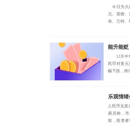
今日为大家
元、英镑、
布、兰特、
朗、挪...
能升能贬
12月中旬
民币对美元
幅下跌，跨
乐观情绪
人民币兑美
易员称，市
前，投资者
荡。 ...