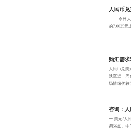
人民币兑美
今日人民币
的7.0025元上调5
人民币兑美元
跌至近一周
场情绪仍较
期汇...
咨询：人
一.美元/人民
调56点。