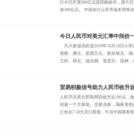
行今日开展300亿元逆回购操作，因今
放300亿元。 中国央行公开市场本周将全口
今日人民币对美元汇率中间价一览（
为大家提供的是2019年10月18日
英镑、澳元、新西兰元、新加坡元、瑞
兰特、韩元、迪拉姆、里亚尔、福林、
挪威克...
人民币兑美元即期周四收升近190点，收盘
创逾一个月新低。交易员称，隔夜美指
汇价在7.10元关口胶着，午后中国商务部