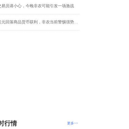
交易员请小心，今晚非农可能引发一场激战
美元回落商品货币获利，非农当前警惕强势反扑
时行情
更多>>