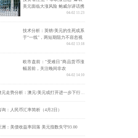
美元面临大涨风险 鲍威尔讲话携
04-02 11:23
美联储纪要下周驾到
技术分析：英镑/美元的生死或系
于“一线”，两短期阻力不容忽视
04-02 13:18
欧市盘前：“受难日”商品货币涨
幅居前，关注晚间非农
04-02 14:10
元走势分析：澳元/美元或打开进一步下行空间，澳元/纽元持续回落
咨询：人民币汇率简析（4月2日）
亚洲：美债收益率回落 美元指数失守93.00