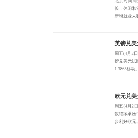
北京时间周
长，休闲和
新增就业人数
英镑兑美元
周五(4月2
镑兑美元试图
1.3865
欧元兑美
周五(4月2
数继续承压9
步利好欧元