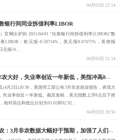
04月02日 22:14
伦敦银行间同业拆借利率LIBOR
2）官网出炉的 2021/04/01 “伦敦银行间拆借利率(LIBOR)”数
LIBOR：欧元报-0.58714%，美元报0.07475%，英镑报
日元报-0....
04月02日 22:14
美国3月非农大好，失业率创近一年新低，美指冲高8点后回落18点
(4月2日)20:30，美国劳工部公布3月非农就业报告，表现大
，失业率创近一年新低。截至发稿，美元指数上浮8点后下挫
5，相对高位和低位分别为93.02和92.92...
04月02日 20:56
机构评非农：3月非农数据大幅好于预期，加强了人们对经济繁荣正在进行的预期