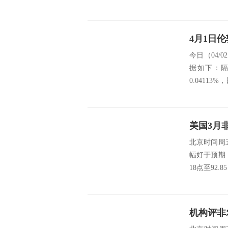
承认：今...
4月1日
今日（04/0
据如下：隔夜
0.04113%，
北京时间周五
幅好于预期
18点至92.8