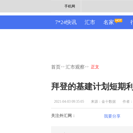
手机网
7*24快讯
汇市
名家
首页
汇市观察
>>
>>
正文
拜登的基建计划短期
2021-04-03 09:35:05
来源：金十数据
作者
关注外汇网：
我要分享