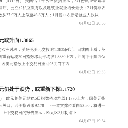
五（4月2日）,美国劳工部公布数据显示，3月份就业普遍增
酒店、公立和私立教育以及建筑业就业增长最快；2月份非农
从37.9万人上修至46.8万人；1月份非农新增就业人数从...
04月02日 20:56
或升向1.3865
日)欧洲时段，英镑兑美元交投逾1.3835附近。日线图上看，英
重新站稳20日指数移动平均线1.3830上方，并向下个阻力位
移动。因美元指数上个交易日重回93关口下方...
04月02日 19:35
元仍处于跌势，或重新下探1.1720
日)，欧元兑美元站稳5日指数移动均线1.1770上方，因美元指
3关口。若美指跌破92.70，下一道支撑位看向92.50，将进一
。上个交易日的报告显示，欧元区3月制造业...
04月02日 19:34