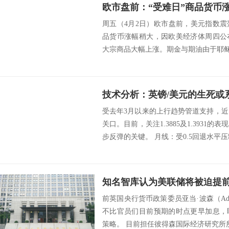
欧市盘前：“受难日”商品货币
周五（4月2日）欧市盘前，美元指数
品货币涨幅稍大，因欧美经济体周四公
大宗商品大幅上涨。期金与期油由于耶稣受难日暂
受去年3月以来的上行趋势管道支持，近日
关口。目前，关注1.3885及1.3931
步反弹的关键。 月线：受0.5回退水平压制
知名智库认为美联储将被迫提
前英国央行货币政策委员亚当·波森（Ada
不比官员们目前预期的时点更早加息，
策略。 目前担任彼得森国际经济研究所所