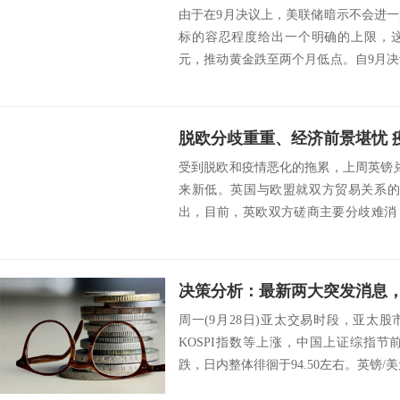
由于在9月决议上，美联储暗示不会进
标的容忍程度给出一个明确的上限，
元，推动黄金跌至两个月低点。自9月
联储内部呈现...
脱欧分歧重重、经济前景堪忧 
受到脱欧和疫情恶化的拖累，上周英镑兑
来新低。英国与欧盟就双方贸易关系的
出，目前，英欧双方磋商主要分歧难消
之欧洲第二...
周一(9月28日)亚太交易时段，亚太
KOSPI指数等上涨，中国上证综指
跌，日内整体徘徊于94.50左右。英镑/美元