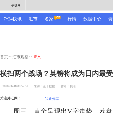
手机网
7*24快讯
汇市
名家
行情
数据中心
资
首页
汇市观察
>>
>>
正文
横扫两个战场？英镑将成为日内最受
2020-06-18 08:57:51
来源：金十数据
作者：佚名
关注外汇网：
我要分享
周三，黄金呈现出V字走势，欧盘