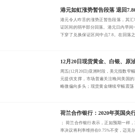
港元如虹涨势暂告段落 退回7.
港元令人咋舌的涨势正暂告段落，其汇
证区间的弱半部分回落。港元日内早间一度
下穿了兑换保证区间中点7.8。在回落
其...
12月20日现货黄金、白银、
周五(12月20日)亚洲时段，美元指数
元提供支撑，市场普遍关注晚间美国的
略微偏向多头；现货黄金继续窄幅震荡
国股...
荷兰合作银行：2020年英国央
； 荷兰合作银行表示，正如预期一样，
率决议将利率维持在0.75%不变，迈克