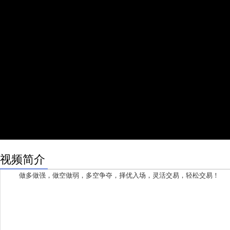
视频简介
做多做强，做空做弱，多空争夺，择优入场，灵活交易，轻松交易！