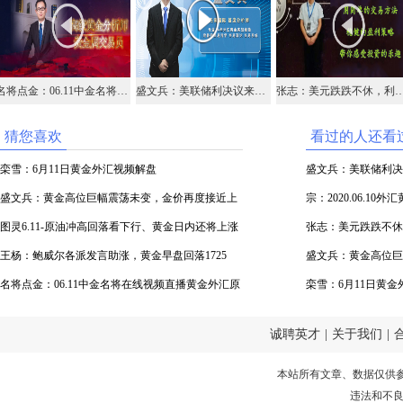
名将点金：06.11中金名将在线视频直播黄金外汇原油
盛文兵：美联储利决议来袭，黄金1720区域空
张志：美元跌跌不休，利率决议
猜您喜欢
看过的人还看
栾雪：6月11日黄金外汇视频解盘
盛文兵：美联储利决
盛文兵：黄金高位巨幅震荡未变，金价再度接近上
宗：2020.06.10
边沿区域
图灵6.11-原油冲高回落看下行、黄金日内还将上涨
张志：美元跌跌不休
王杨：鲍威尔各派发言助涨，黄金早盘回落1725
盛文兵：黄金高位巨
多！
名将点金：06.11中金名将在线视频直播黄金外汇原
边沿区域
栾雪：6月11日黄
油
诚聘英才
|
关于我们
|
本站所有文章、数据仅供
违法和不